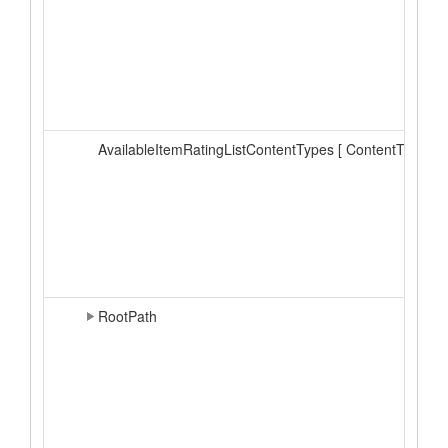
AvailableItemRatingListContentTypes [ ContentType, ...
RootPath