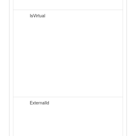
IsVirtual
ExternalId