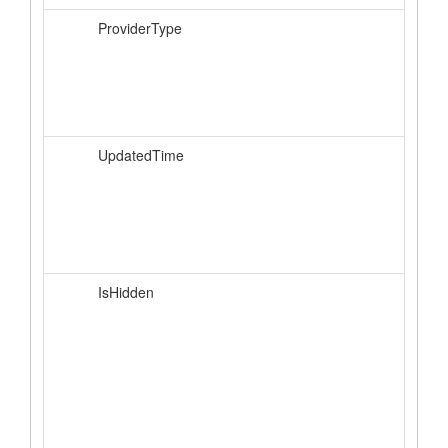
ProviderType
UpdatedTime
IsHidden