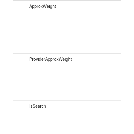
ApproxWeight
ProviderApproxWeight
IsSearch