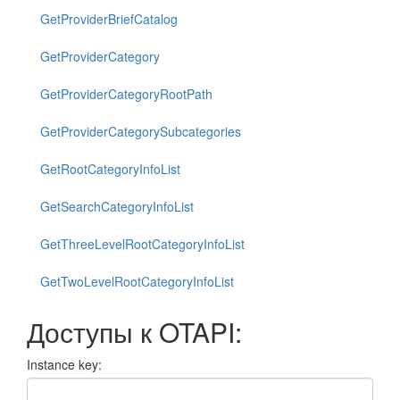
GetProviderBriefCatalog
GetProviderCategory
GetProviderCategoryRootPath
GetProviderCategorySubcategories
GetRootCategoryInfoList
GetSearchCategoryInfoList
GetThreeLevelRootCategoryInfoList
GetTwoLevelRootCategoryInfoList
Доступы к OTAPI:
Instance key: