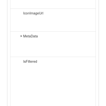
IconImageUrl
MetaData
IsFiltered