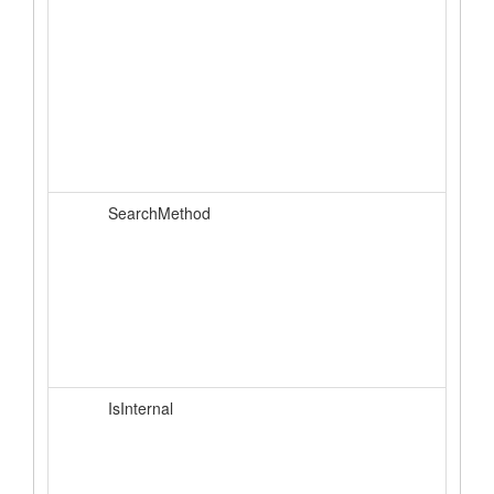
SearchMethod
IsInternal