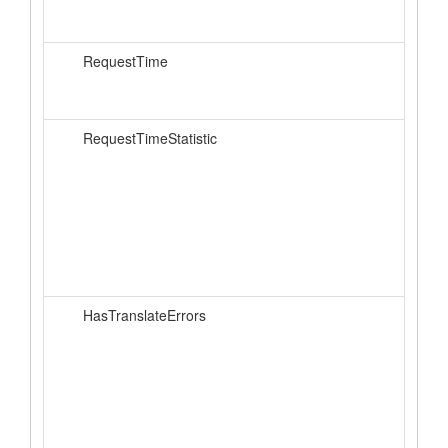
RequestTime
RequestTimeStatistic
HasTranslateErrors