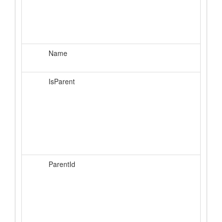
Name
IsParent
ParentId