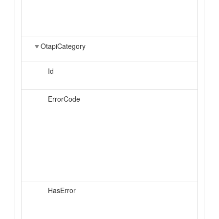
OtapiCategory
Id
ErrorCode
HasError