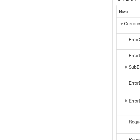
Имя
Currenc
Erro
Error
SubE
Error
Error
Reque
Requ