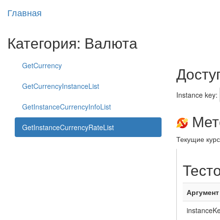
Главная
Категория: Валюта
GetCurrency
Досту
GetCurrencyInstanceList
Instance key:
GetInstanceCurrencyInfoList
Мето
GetInstanceCurrencyRateList
Текущие кур
Тест
Аргумент
instanceK