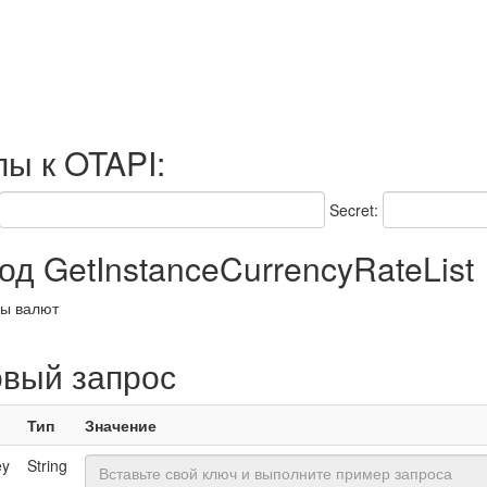
пы к OTAPI:
Secret:
д GetInstanceCurrencyRateList
сы валют
овый запрос
Тип
Значение
ey
String