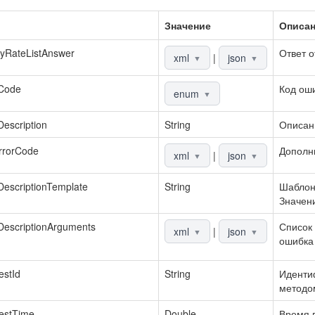
Значение
Описа
yRateListAnswer
Ответ о
xml
|
json
▼
▼
rCode
Код ош
enum
▼
Description
String
Описан
rrorCode
Дополн
xml
|
json
▼
▼
DescriptionTemplate
String
Шаблон
Значени
DescriptionArguments
Список 
xml
|
json
▼
▼
ошибка 
stId
String
Идентиф
методо
estTime
Double
Время в