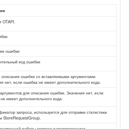
ние
т OTAPI.
ибки
ие ошибки
ительный код ошибки
 описания ошибки со вставляемыми аргументами.
я нет, если ошибка не имеет дополнительного кода.
аргументов для описания ошибки. Значения нет, если
не имеет дополнительного кода.
икатор запроса, используется для отправки статистики
м StoreRequestGroup.
нутренней работы запроса в миллисекундах.