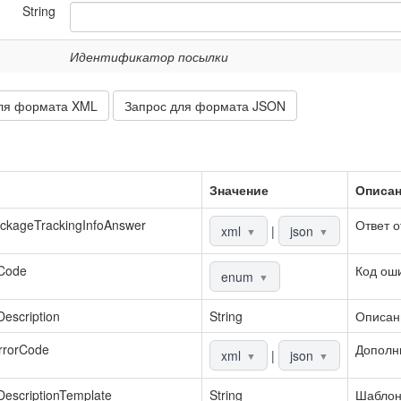
String
Идентификатор посылки
ля формата XML
Запрос для формата JSON
Значение
Описа
ckageTrackingInfoAnswer
Ответ о
xml
|
json
▼
▼
rCode
Код ош
enum
▼
Description
String
Описан
rrorCode
Дополн
xml
|
json
▼
▼
DescriptionTemplate
String
Шаблон