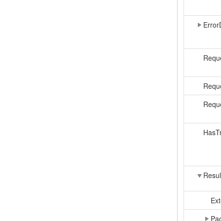
Error
Reque
Requ
Reque
HasTr
Resul
Ext
Pa