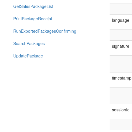
GetSalesPackageList
PrintPackageReceipt
language
RunExportedPackagesConfirming
SearchPackages
signature
UpdatePackage
timestamp
sessionId