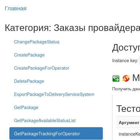
Главная
Категория: Заказы провайдер
ChangePackageStatus
Досту
CreatePackage
Instance key:
CreatePackageForOperator
Ме
DeletePackage
Получить да
ExportPackageToDeliveryServiceSystem
Тест
GetPackage
GetPackageAvailableStatusList
Аргумент
GetPackageTrackingForOperator
instanceK