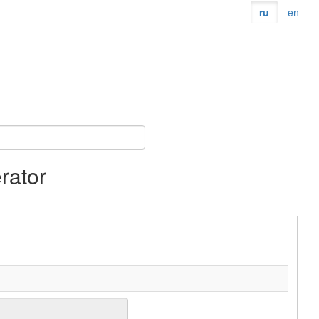
ru
en
rator