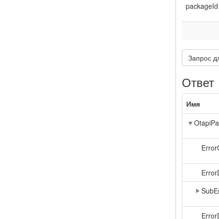
packageId
Запрос д
Ответ
Имя
OtapiPa
Erro
Error
SubE
Error