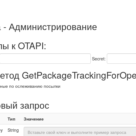
а - Администрирование
пы к OTAPI:
Secret:
тод GetPackageTrackingForOpe
нные по ослеживанию посылки
овый запрос
Тип
Значение
ey
String