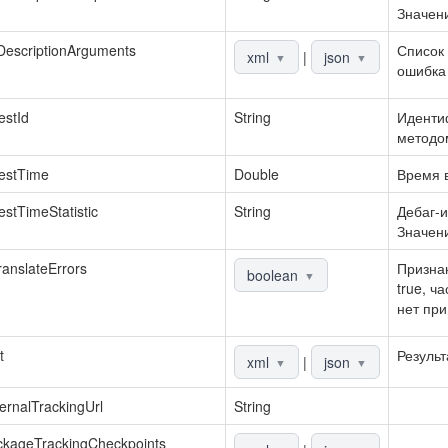
Значени
DescriptionArguments
Список 
xml
|
json
▼
▼
ошибка 
stId
String
Идентиф
методо
estTime
Double
Время в
stTimeStatistic
String
Дебаг-и
Значени
anslateErrors
Признак
boolean
▼
true, ч
нет при
t
Результ
xml
|
json
▼
▼
ernalTrackingUrl
String
ckageTrackingCheckpoints