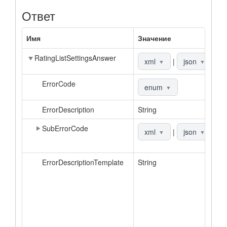
Ответ
Имя
Значение
О
RatingListSettingsAnswer
О
xml
|
json
▼
▼
ErrorCode
К
enum
▼
ErrorDescription
String
О
SubErrorCode
Д
xml
|
json
▼
▼
к
ErrorDescriptionTemplate
String
Ш
о
в
а
З
о
д