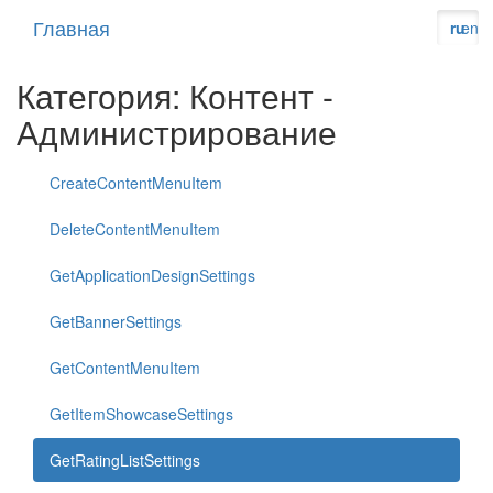
Главная
ru
en
Категория: Контент -
Администрирование
CreateContentMenuItem
DeleteContentMenuItem
GetApplicationDesignSettings
GetBannerSettings
GetContentMenuItem
GetItemShowcaseSettings
GetRatingListSettings