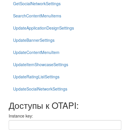
GetSocialNetworkSettings
SearchContentMenuItems
UpdateApplicationDesignSettings
UpdateBannerSettings
UpdateContentMenuItem
UpdateItemShowcaseSettings
UpdateRatingListSettings
UpdateSocialNetworkSettings
Доступы к OTAPI:
Instance key: