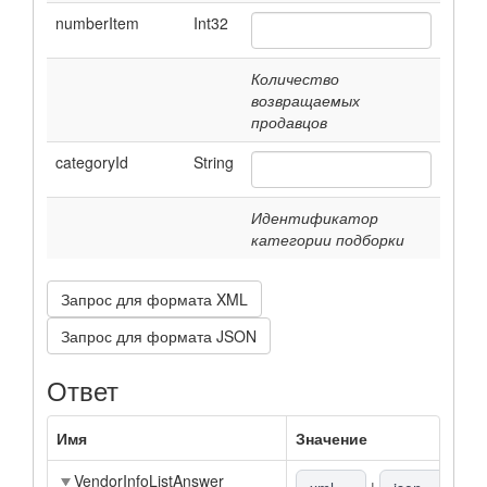
numberItem
Int32
Количество
возвращаемых
продавцов
categoryId
String
Идентификатор
категории подборки
Запрос для формата XML
Запрос для формата JSON
Ответ
Имя
Значение
О
VendorInfoListAnswer
О