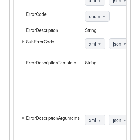
xml
|
json
▼
▼
ErrorCode
К
enum
▼
ErrorDescription
String
О
SubErrorCode
Д
xml
|
json
▼
▼
к
ErrorDescriptionTemplate
String
Ш
о
в
а
З
о
д
к
ErrorDescriptionArguments
С
xml
|
json
▼
▼
д
о
н