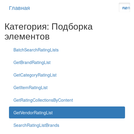
Главная
ru
en
Категория: Подборка
элементов
BatchSearchRatingLists
GetBrandRatingList
GetCategoryRatingList
GetItemRatingList
GetRatingCollectionsByContent
GetVendorRatingList
SearchRatingListBrands