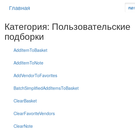
Главная
ru
e
Категория: Пользовательские
подборки
AddItemToBasket
AddItemToNote
AddVendorToFavorites
BatchSimplifiedAddItemsToBasket
ClearBasket
ClearFavoriteVendors
ClearNote