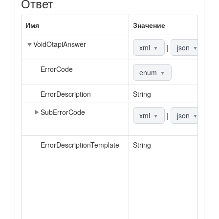
Ответ
Имя
Значение
О
VoidOtapiAnswer
О
xml
|
json
▼
▼
ErrorCode
К
enum
▼
ErrorDescription
String
О
SubErrorCode
Д
xml
|
json
▼
▼
к
ErrorDescriptionTemplate
String
Ш
о
в
а
З
о
д
к