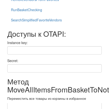
RunBasketChecking
SearchSimplifiedFavoriteVendors
Доступы к OTAPI:
Instance key:
Secret:
Метод
MoveAllItemsFromBasketToNo
Переместить все товары из корзины в избранное