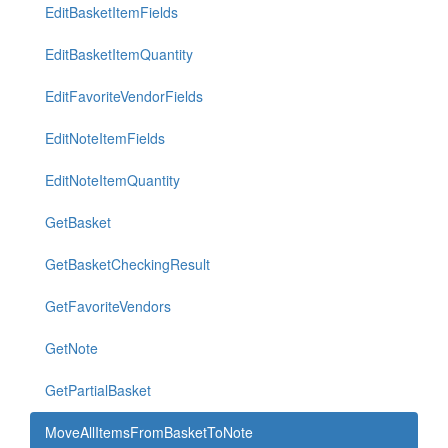
EditBasketItemFields
EditBasketItemQuantity
EditFavoriteVendorFields
EditNoteItemFields
EditNoteItemQuantity
GetBasket
GetBasketCheckingResult
GetFavoriteVendors
GetNote
GetPartialBasket
MoveAllItemsFromBasketToNote