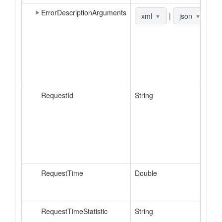
ErrorDescriptionArguments
С
xml
|
json
▼
▼
д
о
н
н
д
к
RequestId
String
И
з
и
о
с
м
S
RequestTime
Double
В
р
м
RequestTimeStatistic
String
Д
о