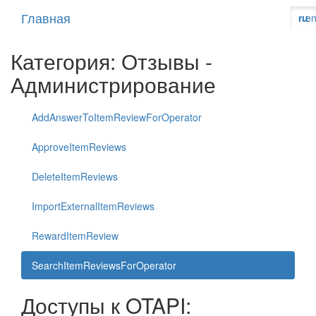
Главная
ru
e
Категория: Отзывы -
Администрирование
AddAnswerToItemReviewForOperator
ApproveItemReviews
DeleteItemReviews
ImportExternalItemReviews
RewardItemReview
SearchItemReviewsForOperator
Доступы к OTAPI: