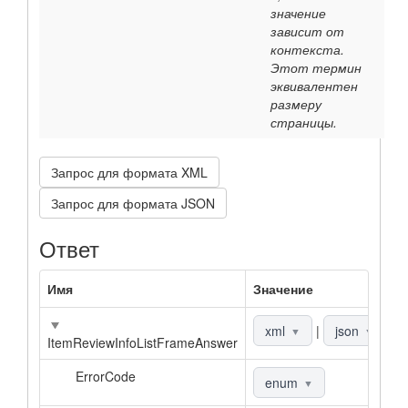
значение
зависит от
контекста.
Этот термин
эквивалентен
размеру
страницы.
Запрос для формата XML
Запрос для формата JSON
Ответ
Имя
Значение
О
xml
|
json
▼
▼
ItemReviewInfoListFrameAnswer
ErrorCode
enum
▼