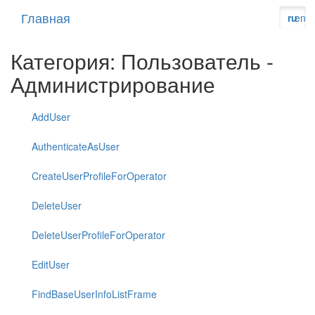
Главная
ru
en
Категория: Пользователь -
Администрирование
AddUser
AuthenticateAsUser
CreateUserProfileForOperator
DeleteUser
DeleteUserProfileForOperator
EditUser
FindBaseUserInfoListFrame