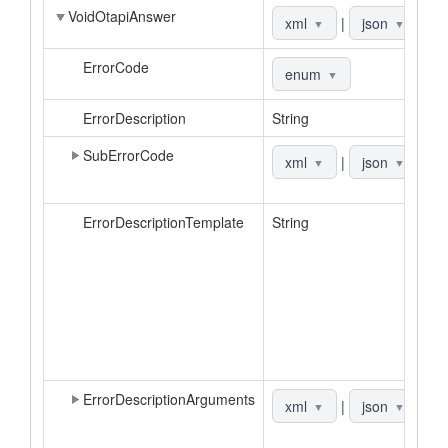
VoidOtapiAnswer
О
xml
|
json
▼
▼
ErrorCode
К
enum
▼
ErrorDescription
String
О
SubErrorCode
Д
xml
|
json
▼
▼
к
ErrorDescriptionTemplate
String
Ш
о
в
а
З
о
д
к
ErrorDescriptionArguments
С
xml
|
json
▼
▼
д
о