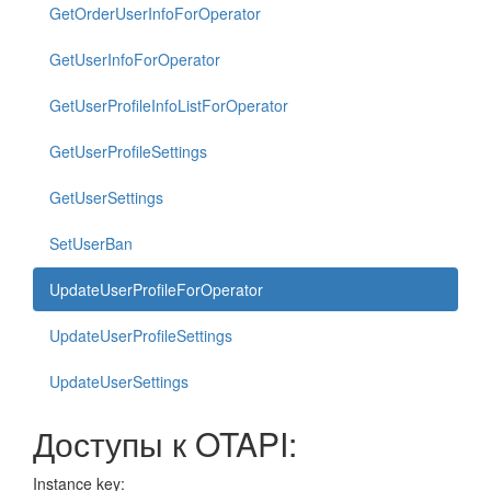
GetOrderUserInfoForOperator
GetUserInfoForOperator
GetUserProfileInfoListForOperator
GetUserProfileSettings
GetUserSettings
SetUserBan
UpdateUserProfileForOperator
UpdateUserProfileSettings
UpdateUserSettings
Доступы к OTAPI:
Instance key: