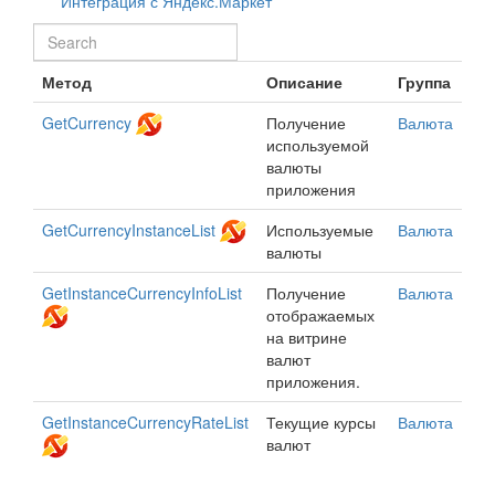
Интеграция с Яндекс.Маркет
Метод
Описание
Группа
GetCurrency
Получение
Валюта
используемой
валюты
приложения
GetCurrencyInstanceList
Используемые
Валюта
валюты
GetInstanceCurrencyInfoList
Получение
Валюта
отображаемых
на витрине
валют
приложения.
GetInstanceCurrencyRateList
Текущие курсы
Валюта
валют