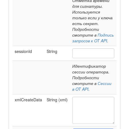
Отметка времени
для сигнатуры.
Используется
только если у ключа
есть секрет.
Подробности
смотрите в
Подпись
запросов к OT API
.
sessionId
String
Идентификатор
сессии оператора.
Подробности
смотрите в
Сессии
в OT API
.
xmlCreateData
String (xml)