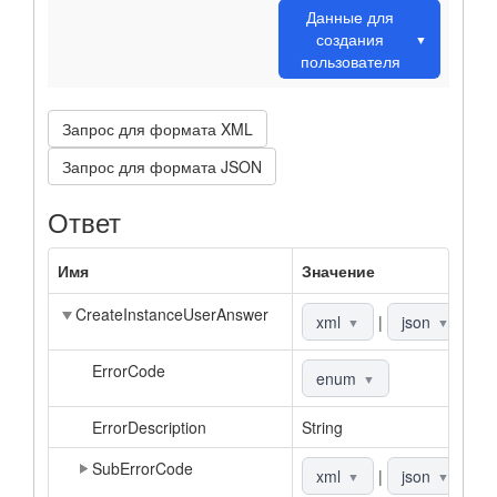
Данные для
создания
▼
пользователя
Запрос для формата XML
Запрос для формата JSON
Ответ
Имя
Значение
О
CreateInstanceUserAnswer
О
xml
|
json
▼
▼
ErrorCode
К
enum
▼
ErrorDescription
String
О
SubErrorCode
Д
xml
|
json
▼
▼
к