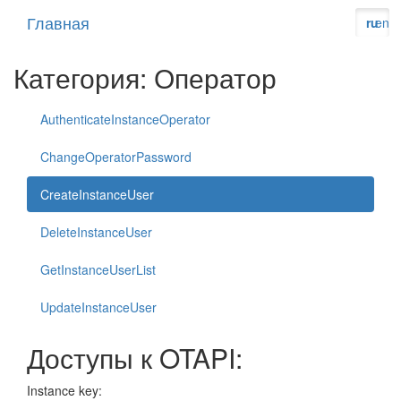
Главная
ru
en
Категория: Оператор
AuthenticateInstanceOperator
ChangeOperatorPassword
CreateInstanceUser
DeleteInstanceUser
GetInstanceUserList
UpdateInstanceUser
Доступы к OTAPI:
Instance key: