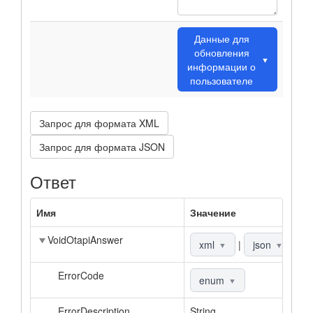
Данные для
обновления
▼
информации о
пользователе
Запрос для формата XML
Запрос для формата JSON
Ответ
Имя
Значение
О
VoidOtapiAnswer
О
xml
|
json
▼
▼
ErrorCode
К
enum
▼
ErrorDescription
String
О