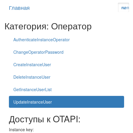
Главная
ru
en
Категория: Оператор
AuthenticateInstanceOperator
ChangeOperatorPassword
CreateInstanceUser
DeleteInstanceUser
GetInstanceUserList
UpdateInstanceUser
Доступы к OTAPI:
Instance key: