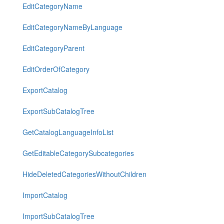
EditCategoryName
EditCategoryNameByLanguage
EditCategoryParent
EditOrderOfCategory
ExportCatalog
ExportSubCatalogTree
GetCatalogLanguageInfoList
GetEditableCategorySubcategories
HideDeletedCategoriesWithoutChildren
ImportCatalog
ImportSubCatalogTree