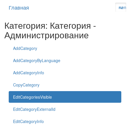
Главная
ru
en
Категория: Категория -
Администрирование
AddCategory
AddCategoryByLanguage
AddCategoryInfo
CopyCategory
EditCategoriesVisible
EditCategoryExternalId
EditCategoryInfo