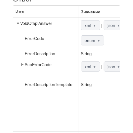
Имя
Значение
О
VoidOtapiAnswer
О
xml
|
json
▼
▼
ErrorCode
К
enum
▼
ErrorDescription
String
О
SubErrorCode
Д
xml
|
json
▼
▼
к
ErrorDescriptionTemplate
String
Ш
о
в
а
З
о
д
к