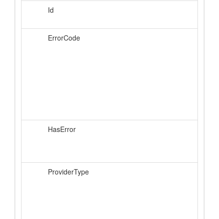
Id
ErrorCode
HasError
ProviderType