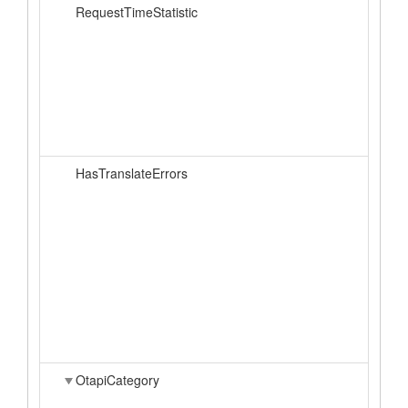
RequestTimeStatistic
HasTranslateErrors
OtapiCategory