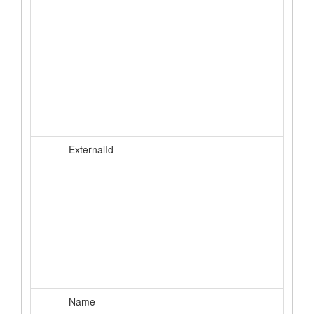
ExternalId
Name