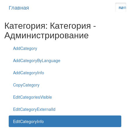
Главная
ru
en
Категория: Категория -
Администрирование
AddCategory
AddCategoryByLanguage
AddCategoryInfo
CopyCategory
EditCategoriesVisible
EditCategoryExternalId
EditCategoryInfo