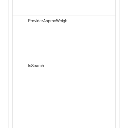
ProviderApproxWeight
IsSearch