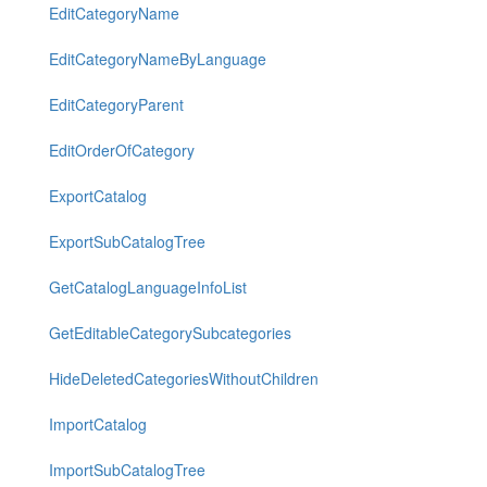
EditCategoryName
EditCategoryNameByLanguage
EditCategoryParent
EditOrderOfCategory
ExportCatalog
ExportSubCatalogTree
GetCatalogLanguageInfoList
GetEditableCategorySubcategories
HideDeletedCategoriesWithoutChildren
ImportCatalog
ImportSubCatalogTree