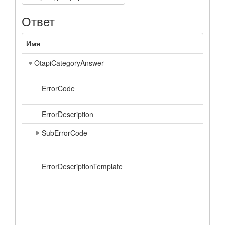
Ответ
Имя
OtapiCategoryAnswer
ErrorCode
ErrorDescription
SubErrorCode
ErrorDescriptionTemplate