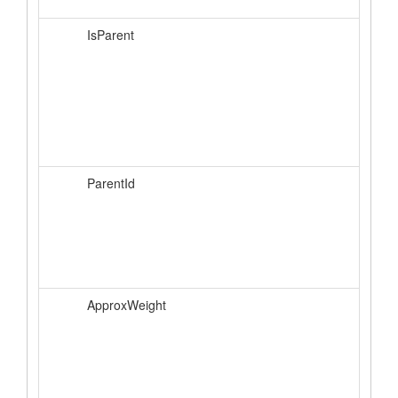
IsParent
ParentId
ApproxWeight