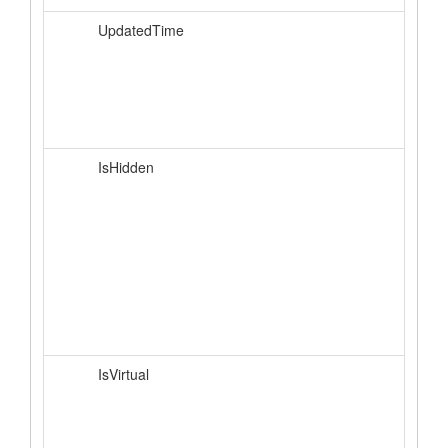
UpdatedTime
IsHidden
IsVirtual