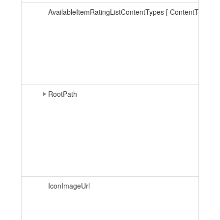
AvailableItemRatingListContentTypes [ ContentType, ...
RootPath
IconImageUrl