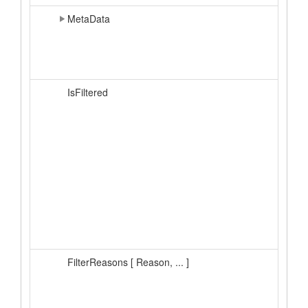
MetaData
IsFiltered
FilterReasons [ Reason, ... ]