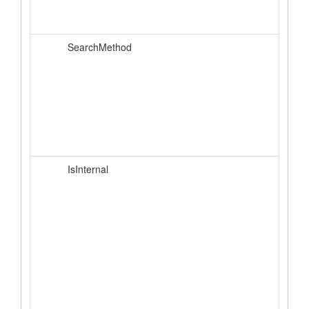
SearchMethod
IsInternal