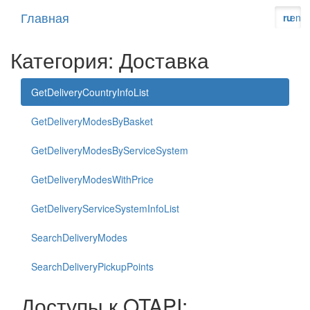
Главная
ru
en
Категория: Доставка
GetDeliveryCountryInfoList
GetDeliveryModesByBasket
GetDeliveryModesByServiceSystem
GetDeliveryModesWithPrice
GetDeliveryServiceSystemInfoList
SearchDeliveryModes
SearchDeliveryPickupPoints
Доступы к OTAPI: