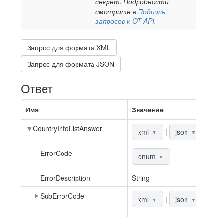
секрет. Подробности
смотрите в
Подпись
запросов к OT API
.
Запрос для формата XML
Запрос для формата JSON
Ответ
Имя
Значение
О
CountryInfoListAnswer
О
xml
|
json
▼
▼
ErrorCode
К
enum
▼
ErrorDescription
String
О
SubErrorCode
Д
xml
|
json
▼
▼
к