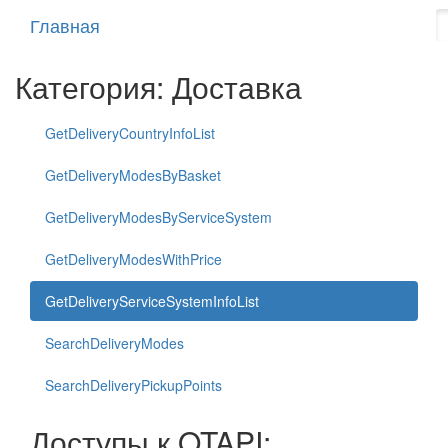
Главная
Категория: Доставка
GetDeliveryCountryInfoList
GetDeliveryModesByBasket
GetDeliveryModesByServiceSystem
GetDeliveryModesWithPrice
GetDeliveryServiceSystemInfoList
SearchDeliveryModes
SearchDeliveryPickupPoints
Доступы к OTAPI: