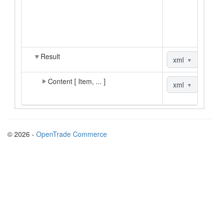
Result
xml
|
js
▼
Content [ Item, ... ]
xml
|
js
▼
© 2026 -
OpenTrade Commerce