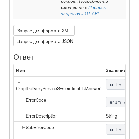
секрет. Подробности
смотрите в
Подпись
запросов к OT API
.
Запрос для формата XML
Запрос для формата JSON
Ответ
Имя
Значение
xml
|
js
▼
OtapiDeliveryServiceSystemInfoListAnswer
ErrorCode
enum
▼
ErrorDescription
String
SubErrorCode
xml
|
js
▼