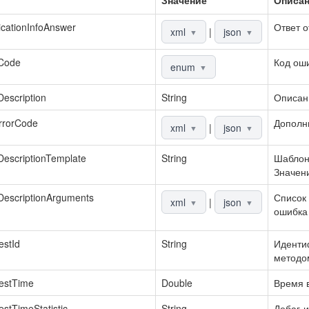
Значение
Описа
icationInfoAnswer
Ответ о
xml
|
json
▼
▼
rCode
Код ош
enum
▼
Description
String
Описан
rrorCode
Дополн
xml
|
json
▼
▼
DescriptionTemplate
String
Шаблон
Значени
DescriptionArguments
Список 
xml
|
json
▼
▼
ошибка 
stId
String
Идентиф
методо
estTime
Double
Время в
stTimeStatistic
String
Дебаг-и