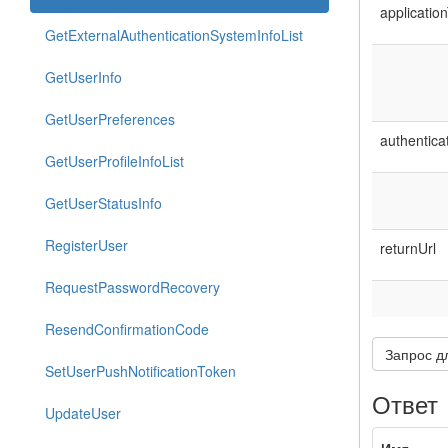
applicatio
GetExternalAuthenticationSystemInfoList
GetUserInfo
GetUserPreferences
authentica
GetUserProfileInfoList
GetUserStatusInfo
RegisterUser
returnUrl
RequestPasswordRecovery
ResendConfirmationCode
Запрос д
SetUserPushNotificationToken
Ответ
UpdateUser