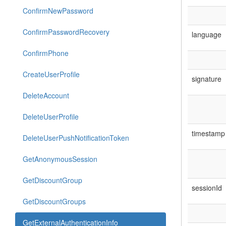
ConfirmNewPassword
ConfirmPasswordRecovery
language
ConfirmPhone
CreateUserProfile
signature
DeleteAccount
DeleteUserProfile
timestamp
DeleteUserPushNotificationToken
GetAnonymousSession
GetDiscountGroup
sessionId
GetDiscountGroups
GetExternalAuthenticationInfo