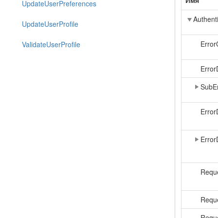
Имя
UpdateUserPreferences
Authent
UpdateUserProfile
Erro
ValidateUserProfile
Error
SubE
Error
Error
Reque
Requ
Reque