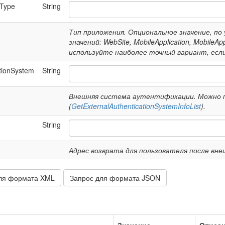
nType
String
Тип приложения. Опциональное значение, по
значений: WebSite, MobileApplication, MobileApp
используйте наиболее точный вариант, есл
tionSystem
String
Внешняя система аутентификации. Можно п
(
GetExternalAuthenticationSystemInfoList
).
String
Адрес возврата для пользователя после в
ля формата XML
Запрос для формата JSON