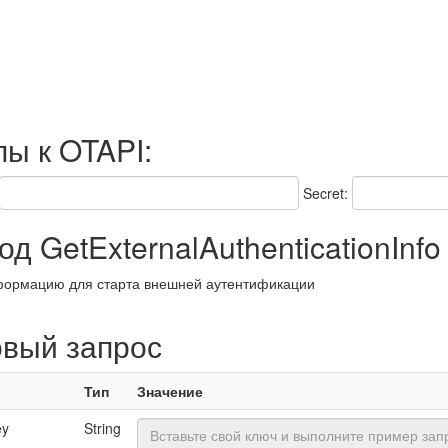
пы к OTAPI:
Secret:
д GetExternalAuthenticationInfo
формацию для старта внешней аутентификации
овый запрос
Тип
Значение
ey
String