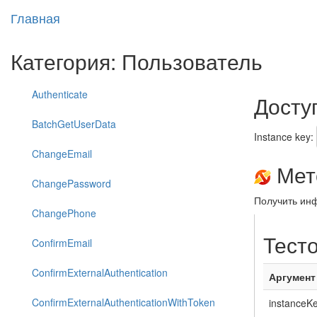
Главная
Категория: Пользователь
Authenticate
Досту
BatchGetUserData
Instance key:
ChangeEmail
Мето
ChangePassword
Получить ин
ChangePhone
Тест
ConfirmEmail
ConfirmExternalAuthentication
Аргумент
ConfirmExternalAuthenticationWithToken
instanceK