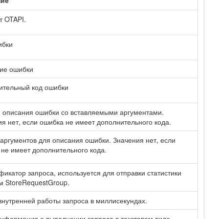
ние
т OTAPI.
ибки
ие ошибки
ительный код ошибки
 описания ошибки со вставляемыми аргументами.
я нет, если ошибка не имеет дополнительного кода.
аргументов для описания ошибки. Значения нет, если
не имеет дополнительного кода.
икатор запроса, используется для отправки статистики
м StoreRequestGroup.
нутренней работы запроса в миллисекундах.
нформация о выполнении запроса в текстовом виде.