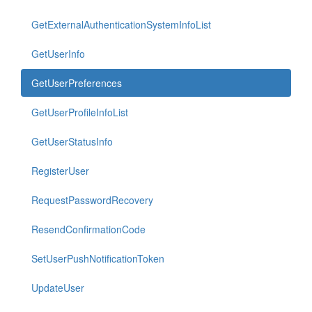
GetExternalAuthenticationSystemInfoList
GetUserInfo
GetUserPreferences
GetUserProfileInfoList
GetUserStatusInfo
RegisterUser
RequestPasswordRecovery
ResendConfirmationCode
SetUserPushNotificationToken
UpdateUser