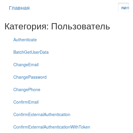
Главная
ru
en
Категория: Пользователь
Authenticate
BatchGetUserData
ChangeEmail
ChangePassword
ChangePhone
ConfirmEmail
ConfirmExternalAuthentication
ConfirmExternalAuthenticationWithToken