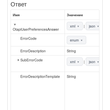
Ответ
Имя
Значение
О
О
xml
|
json
▼
▼
OtapiUserPreferencesAnswer
ErrorCode
К
enum
▼
ErrorDescription
String
О
SubErrorCode
Д
xml
|
json
▼
▼
к
ErrorDescriptionTemplate
String
Ш
о
в
а
З
о
д