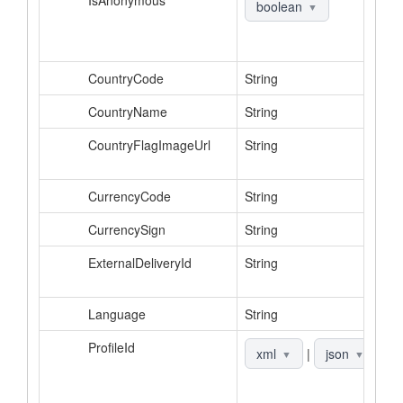
IsAnonymous
П
boolean
▼
а
п
CountryCode
String
К
CountryName
String
Н
CountryFlagImageUrl
String
А
ф
CurrencyCode
String
К
CurrencySign
String
З
ExternalDeliveryId
String
И
в
Language
String
Я
ProfileId
И
xml
|
json
▼
▼
п
п