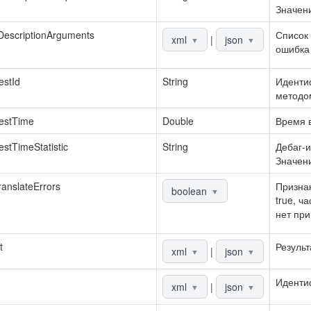
Значени
DescriptionArguments
Список 
xml
|
json
▼
▼
ошибка 
stId
String
Идентиф
методо
estTime
Double
Время в
stTimeStatistic
String
Дебаг-и
Значени
anslateErrors
Признак
boolean
▼
true, ч
нет при
t
Результ
xml
|
json
▼
▼
Иденти
xml
|
json
▼
▼