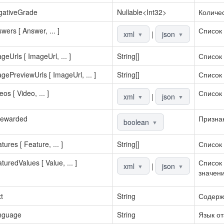
gativeGrade
Nullable
<Int32>
Количес
wers [ Answer, ... ]
Список 
xml
|
json
▼
▼
geUrls [ ImageUrl, ... ]
String[]
Список
gePreviewUrls [ ImageUrl, ... ]
String[]
Список
eos [ Video, ... ]
Список 
xml
|
json
▼
▼
Rewarded
Признак
boolean
▼
tures [ Feature, ... ]
String[]
Список
turedValues [ Value, ... ]
Список
xml
|
json
▼
▼
значен
t
String
Содерж
nguage
String
Язык о