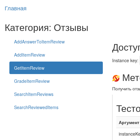
Главная
Категория: Отзывы
AddAnswerToItemReview
Досту
AddItemReview
Instance key:
GetItemReview
Мето
GradeItemReview
Получить отз
SearchItemReviews
Тест
SearchReviewedItems
Аргумент
instanceK