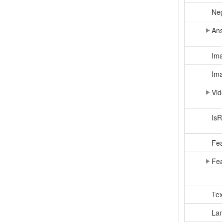
Ne
Ans
Ima
Ima
Vid
Is
Fea
Fea
Tex
La