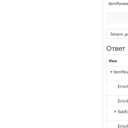
itemRevie
Запрос д
Ответ
Имя
ItemRev
Erro
Error
SubE
Error