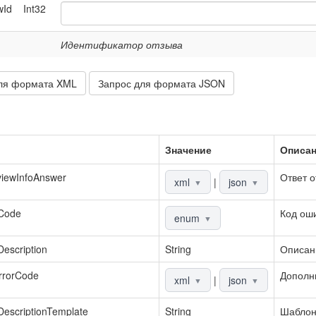
wId
Int32
Идентификатор отзыва
ля формата XML
Запрос для формата JSON
Значение
Описа
iewInfoAnswer
Ответ о
xml
|
json
▼
▼
rCode
Код ош
enum
▼
Description
String
Описан
rrorCode
Дополн
xml
|
json
▼
▼
DescriptionTemplate
String
Шаблон