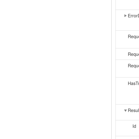
Error
Reque
Requ
Reque
HasTr
Resul
Id