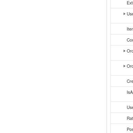
Ext
Use
Ite
Con
Ord
Ord
Cr
Is
Us
Rat
Pos