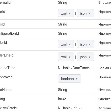
ernalId
String
Внешни
rId
Иденти
xml
|
json
▼
▼
mId
String
Иденти
figurationId
String
Иденти
erId
Иденти
xml
|
json
▼
▼
erLineId
Иденти
xml
|
json
▼
▼
eatedTime
Nullable
<DateTime>
Время 
Approved
Призна
boolean
▼
erName
String
Имя по
ing
Int32
Оценка 
itiveGrade
Nullable
<Int32>
Количес