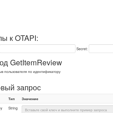
пы к OTAPI:
Secret:
д GetItemReview
ыв пользователя по идентификатору
овый запрос
Тип
Значение
ey
String