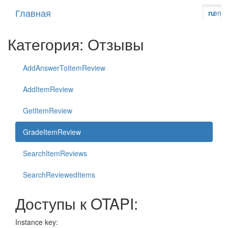
Главная
ru
en
Категория: Отзывы
AddAnswerToItemReview
AddItemReview
GetItemReview
GradeItemReview
SearchItemReviews
SearchReviewedItems
Доступы к OTAPI:
Instance key: