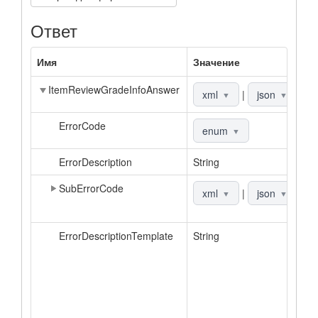
Ответ
Имя
Значение
О
ItemReviewGradeInfoAnswer
О
xml
|
json
▼
▼
ErrorCode
К
enum
▼
ErrorDescription
String
О
SubErrorCode
Д
xml
|
json
▼
▼
к
ErrorDescriptionTemplate
String
Ш
о
в
а
З
о