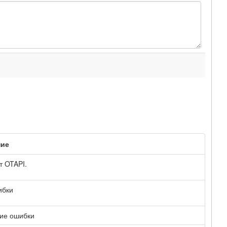
ние
т OTAPI.
ибки
ие ошибки