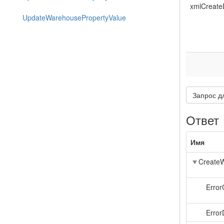
xmlCreate
UpdateWarehousePropertyValue
Запрос д
Ответ
Имя
Create
Erro
Error