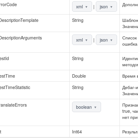
rrorCode
Дополн
xml
|
json
▼
▼
DescriptionTemplate
String
Шаблон
Значени
DescriptionArguments
Список 
xml
|
json
▼
▼
ошибка 
stId
String
Идентиф
методо
estTime
Double
Время в
stTimeStatistic
String
Дебаг-и
Значени
anslateErrors
Признак
boolean
▼
true, ч
нет при
t
Int64
Результ