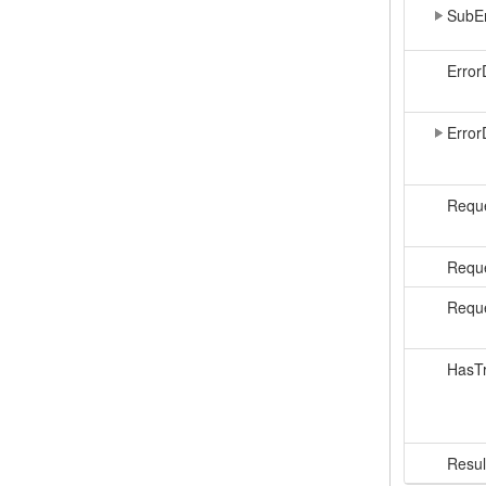
SubE
Error
Error
Reque
Requ
Reque
HasTr
Resul