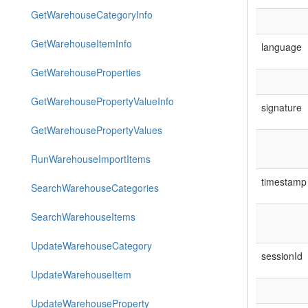
GetWarehouseCategoryInfo
GetWarehouseItemInfo
language
GetWarehouseProperties
GetWarehousePropertyValueInfo
signature
GetWarehousePropertyValues
RunWarehouseImportItems
timestamp
SearchWarehouseCategories
SearchWarehouseItems
UpdateWarehouseCategory
sessionId
UpdateWarehouseItem
UpdateWarehouseProperty