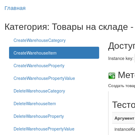
Главная
Категория: Товары на складе
CreateWarehouseCategory
Досту
CreateWarehouseItem
Instance key:
CreateWarehouseProperty
Мето
CreateWarehousePropertyValue
Создать това
DeleteWarehouseCategory
Тест
DeleteWarehouseItem
DeleteWarehouseProperty
Аргумент
DeleteWarehousePropertyValue
instanceK