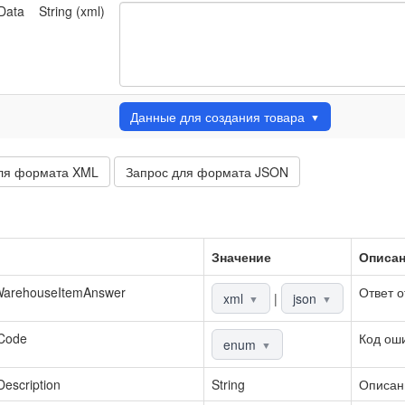
Data
String (xml)
Данные для создания товара
▼
ля формата XML
Запрос для формата JSON
Значение
Описа
WarehouseItemAnswer
Ответ о
xml
|
json
▼
▼
rCode
Код ош
enum
▼
Description
String
Описан