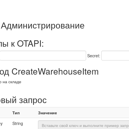
 - Администрирование
пы к OTAPI:
Secret:
д CreateWarehouseItem
р на складе
овый запрос
Тип
Значение
ey
String