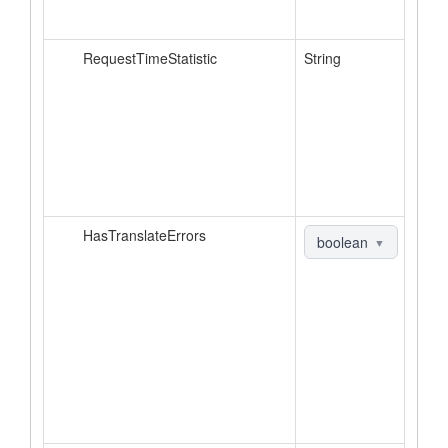
RequestTimeStatistic
String
HasTranslateErrors
boolean
▼