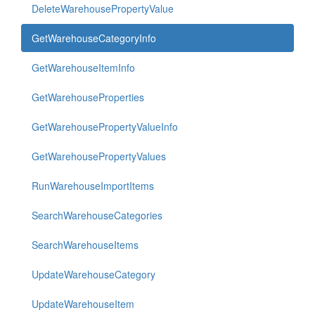
DeleteWarehousePropertyValue
GetWarehouseCategoryInfo
GetWarehouseItemInfo
GetWarehouseProperties
GetWarehousePropertyValueInfo
GetWarehousePropertyValues
RunWarehouseImportItems
SearchWarehouseCategories
SearchWarehouseItems
UpdateWarehouseCategory
UpdateWarehouseItem