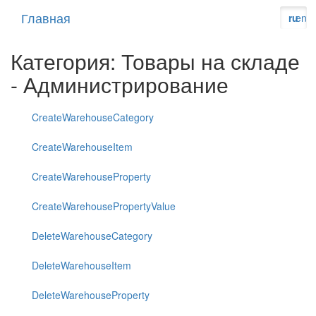
Главная
ru
en
Категория: Товары на складе
- Администрирование
CreateWarehouseCategory
CreateWarehouseItem
CreateWarehouseProperty
CreateWarehousePropertyValue
DeleteWarehouseCategory
DeleteWarehouseItem
DeleteWarehouseProperty