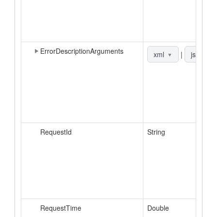
ErrorDescriptionArguments
xml
|
json
▼
▼
RequestId
String
RequestTime
Double