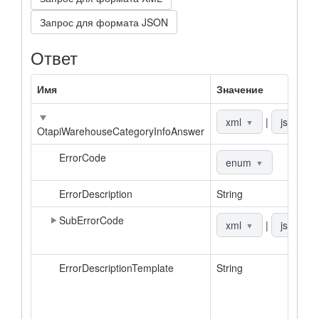
Запрос для формата JSON
Ответ
Имя
Значение
xml
|
json
▼
▼
OtapiWarehouseCategoryInfoAnswer
ErrorCode
enum
▼
ErrorDescription
String
SubErrorCode
xml
|
json
▼
▼
ErrorDescriptionTemplate
String