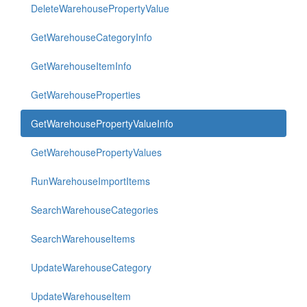
DeleteWarehousePropertyValue
GetWarehouseCategoryInfo
GetWarehouseItemInfo
GetWarehouseProperties
GetWarehousePropertyValueInfo
GetWarehousePropertyValues
RunWarehouseImportItems
SearchWarehouseCategories
SearchWarehouseItems
UpdateWarehouseCategory
UpdateWarehouseItem