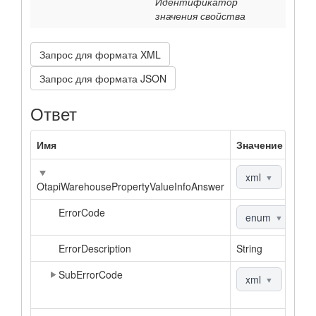
Идентификатор
значения свойства
Запрос для формата XML
Запрос для формата JSON
Ответ
Имя
Значение
xml
|
jso
▼
OtapiWarehousePropertyValueInfoAnswer
ErrorCode
enum
▼
ErrorDescription
String
SubErrorCode
xml
|
jso
▼