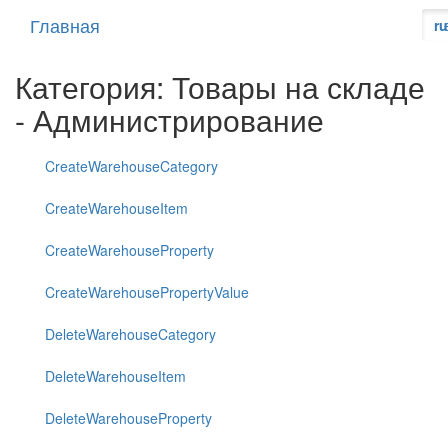
Главная
ru
Категория: Товары на складе
- Администрирование
CreateWarehouseCategory
CreateWarehouseItem
CreateWarehouseProperty
CreateWarehousePropertyValue
DeleteWarehouseCategory
DeleteWarehouseItem
DeleteWarehouseProperty