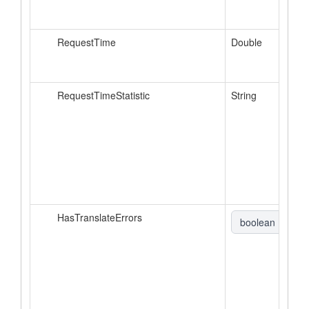
RequestTime
Double
RequestTimeStatistic
String
HasTranslateErrors
boolean
▼