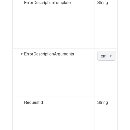
ErrorDescriptionTemplate
String
ErrorDescriptionArguments
xml
|
jso
▼
RequestId
String