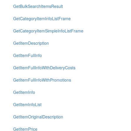
GetBulkSearchItemsResult
GetCategoryItemInfoListFrame
GetCategoryItemSimpleInfoListFrame
GetItemDescription
GetItemFullInfo
GetItemFullInfoWithDeliveryCosts
GetItemFullInfoWithPromotions
GetItemInfo
GetItemInfoList
GetItemOriginalDescription
GetItemPrice