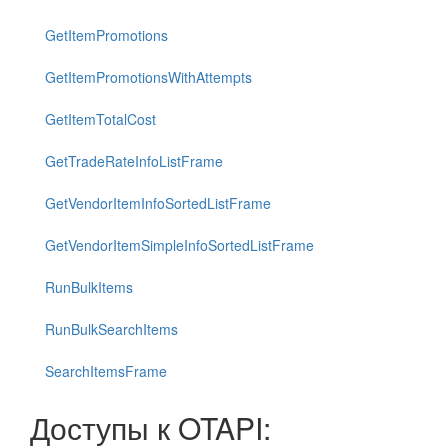
GetItemPromotions
GetItemPromotionsWithAttempts
GetItemTotalCost
GetTradeRateInfoListFrame
GetVendorItemInfoSortedListFrame
GetVendorItemSimpleInfoSortedListFrame
RunBulkItems
RunBulkSearchItems
SearchItemsFrame
Доступы к OTAPI: