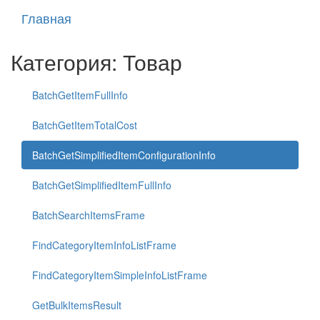
Главная
Категория: Товар
BatchGetItemFullInfo
BatchGetItemTotalCost
BatchGetSimplifiedItemConfigurationInfo
BatchGetSimplifiedItemFullInfo
BatchSearchItemsFrame
FindCategoryItemInfoListFrame
FindCategoryItemSimpleInfoListFrame
GetBulkItemsResult