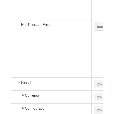
HasTranslateErrors
boolean
Result
xml
|
▼
Currency
xml
|
▼
Configuration
xml
|
▼