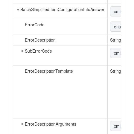
BatchSimplifiedItemConfigurationInfoAnswer
xml
|
▼
ErrorCode
enum
▼
ErrorDescription
String
SubErrorCode
xml
|
▼
ErrorDescriptionTemplate
String
ErrorDescriptionArguments
xml
|
▼