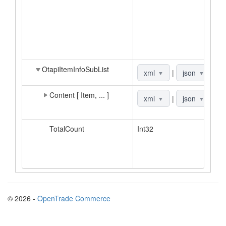
о
н
З
о
п
OtapiItemInfoSubList
Р
xml
|
json
▼
▼
Content [ Item, ... ]
С
xml
|
json
▼
▼
д
TotalCount
Int32
П
э
д
п
© 2026 -
OpenTrade Commerce