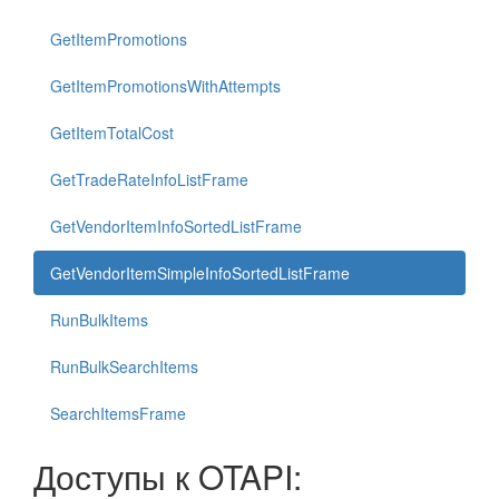
GetItemPromotions
GetItemPromotionsWithAttempts
GetItemTotalCost
GetTradeRateInfoListFrame
GetVendorItemInfoSortedListFrame
GetVendorItemSimpleInfoSortedListFrame
RunBulkItems
RunBulkSearchItems
SearchItemsFrame
Доступы к OTAPI: