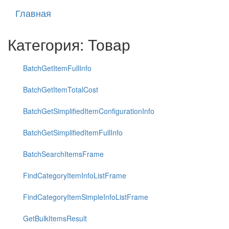
Главная
Категория: Товар
BatchGetItemFullInfo
BatchGetItemTotalCost
BatchGetSimplifiedItemConfigurationInfo
BatchGetSimplifiedItemFullInfo
BatchSearchItemsFrame
FindCategoryItemInfoListFrame
FindCategoryItemSimpleInfoListFrame
GetBulkItemsResult