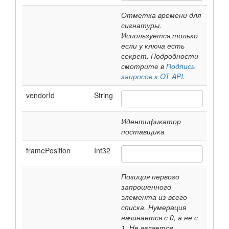
Отметка времени для
сигнатуры.
Используется только
если у ключа есть
секрет. Подробности
смотрите в
Подпись
запросов к OT API
.
vendorId
String
Идентификатор
поставщика
framePosition
Int32
Позиция первого
запрошенного
элемента из всего
списка. Нумерация
начинается с 0, а не с
1. Не является