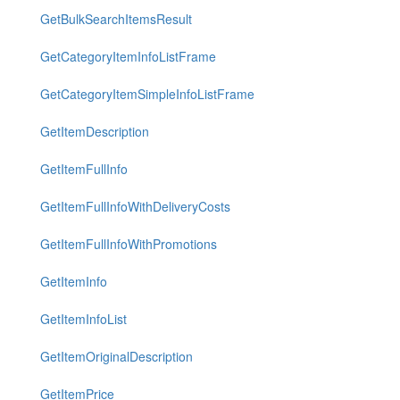
GetBulkSearchItemsResult
GetCategoryItemInfoListFrame
GetCategoryItemSimpleInfoListFrame
GetItemDescription
GetItemFullInfo
GetItemFullInfoWithDeliveryCosts
GetItemFullInfoWithPromotions
GetItemInfo
GetItemInfoList
GetItemOriginalDescription
GetItemPrice