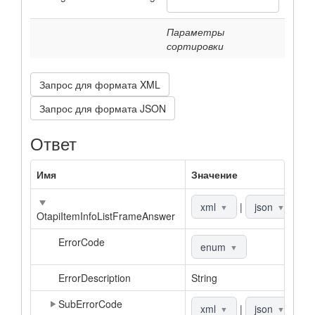
Параметры
сортировки
Запрос для формата XML
Запрос для формата JSON
Ответ
Имя
Значение
О
О
xml
|
json
▼
▼
OtapiItemInfoListFrameAnswer
ErrorCode
К
enum
▼
ErrorDescription
String
О
SubErrorCode
Д
xml
|
json
▼
▼