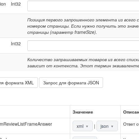
ion
Int32
Позиция первого запрошенного элемента из всего сп
номером страницы. Если нужно получить это значе
страницы (параметр frameSize).
Int32
Количество запрашиваемых товаров из всего списка
зависит от контекста. Этот термин эквиваленте
ля формата XML
Запрос для формата JSON
Значение
Описа
emReviewListFrameAnswer
Ответ о
xml
|
json
▼
▼