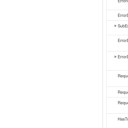
Erro
Error
SubE
Error
Error
Reque
Requ
Reque
HasTr