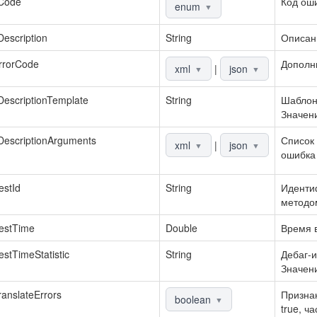
rCode
Код ош
enum
▼
Description
String
Описан
rrorCode
Дополн
xml
|
json
▼
▼
DescriptionTemplate
String
Шаблон
Значени
DescriptionArguments
Список 
xml
|
json
▼
▼
ошибка 
stId
String
Идентиф
методо
estTime
Double
Время в
stTimeStatistic
String
Дебаг-и
Значени
anslateErrors
Признак
boolean
▼
true, ч