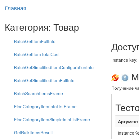
Главная
Категория: Товар
BatchGetItemFullInfo
Досту
BatchGetItemTotalCost
Instance key:
BatchGetSimplifiedItemConfigurationInfo
Ме
BatchGetSimplifiedItemFullInfo
Получение ча
BatchSearchItemsFrame
Тест
FindCategoryItemInfoListFrame
FindCategoryItemSimpleInfoListFrame
Аргумент
GetBulkItemsResult
instanceK