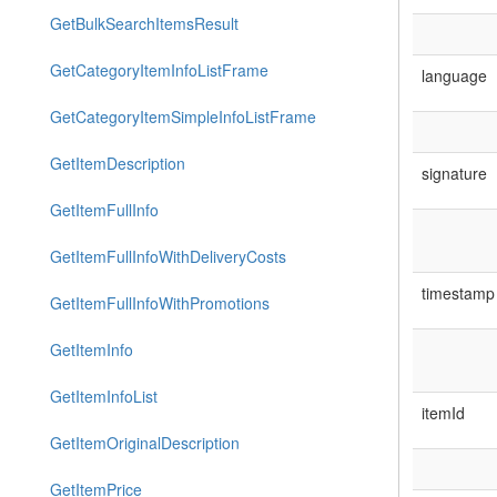
GetBulkSearchItemsResult
GetCategoryItemInfoListFrame
language
GetCategoryItemSimpleInfoListFrame
GetItemDescription
signature
GetItemFullInfo
GetItemFullInfoWithDeliveryCosts
timestamp
GetItemFullInfoWithPromotions
GetItemInfo
GetItemInfoList
itemId
GetItemOriginalDescription
GetItemPrice