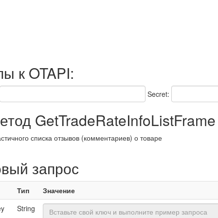
пы к OTAPI:
Secret:
тод GetTradeRateInfoListFrame
стичного списка отзывов (комментариев) о товаре
овый запрос
Тип
Значение
ey
String