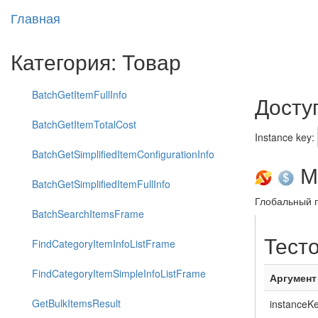
Главная
Категория: Товар
BatchGetItemFullInfo
Досту
BatchGetItemTotalCost
Instance key:
BatchGetSimplifiedItemConfigurationInfo
Ме
BatchGetSimplifiedItemFullInfo
Глобальный п
BatchSearchItemsFrame
Тест
FindCategoryItemInfoListFrame
FindCategoryItemSimpleInfoListFrame
Аргумент
GetBulkItemsResult
instanceK