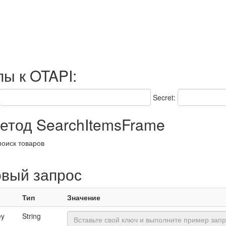
пы к OTAPI:
Secret:
тод SearchItemsFrame
оиск товаров
овый запрос
Тип
Значение
ey
String