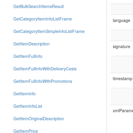
GetBulkSearchItemsResult
GetCategoryItemInfoListFrame
language
GetCategoryItemSimpleInfoListFrame
GetItemDescription
signature
GetItemFullInfo
GetItemFullInfoWithDeliveryCosts
timestamp
GetItemFullInfoWithPromotions
GetItemInfo
GetItemInfoList
xmlParame
GetItemOriginalDescription
GetItemPrice