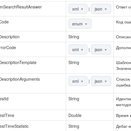
emSearchResultAnswer
Ответ о
xml
|
json
▼
▼
rCode
Код ош
enum
▼
Description
String
Описан
rrorCode
Дополн
xml
|
json
▼
▼
DescriptionTemplate
String
Шаблон
Значени
DescriptionArguments
Список 
xml
|
json
▼
▼
ошибка 
stId
String
Идентиф
методо
estTime
Double
Время в
stTimeStatistic
String
Дебаг-и