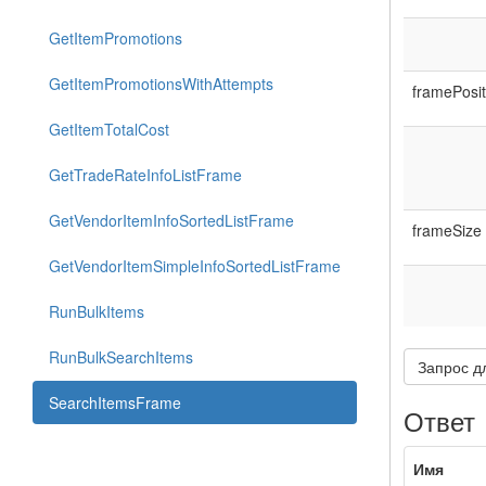
GetItemPromotions
GetItemPromotionsWithAttempts
framePosit
GetItemTotalCost
GetTradeRateInfoListFrame
GetVendorItemInfoSortedListFrame
frameSize
GetVendorItemSimpleInfoSortedListFrame
RunBulkItems
RunBulkSearchItems
Запрос д
SearchItemsFrame
Ответ
Имя