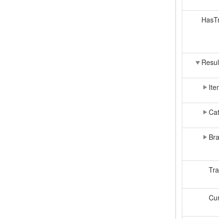
HasTr
Resul
Ite
Cat
Br
Tra
Cur