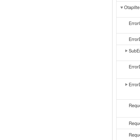
OtapiIt
Erro
Error
SubE
Error
Error
Reque
Requ
Reque