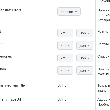
Значени
anslateErrors
Признак
boolean
▼
true, ч
нет при
t
Результ
xml
|
json
▼
▼
ms
Частич
xml
|
json
▼
▼
egories
Список 
xml
|
json
▼
▼
ands
Список 
xml
|
json
▼
▼
пустым
nslatedItemTitle
String
Текст, 
значени
rentImageUrl
String
Адрес и
Необяз