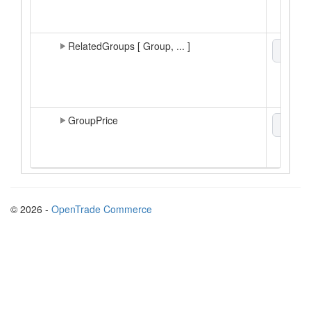
RelatedGroups [ Group, ... ]
xml
▼
GroupPrice
xml
▼
© 2026 -
OpenTrade Commerce