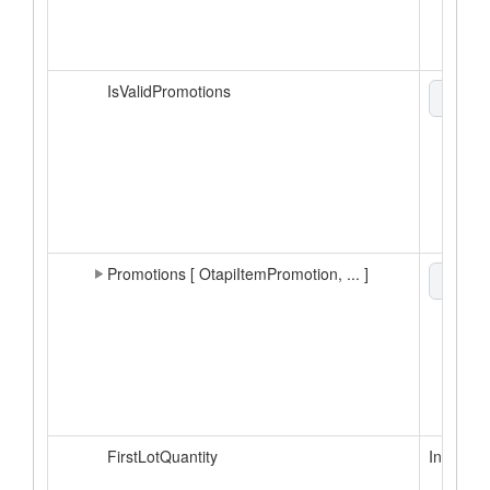
IsValidPromotions
boole
Promotions [ OtapiItemPromotion, ... ]
xml
▼
FirstLotQuantity
Int64