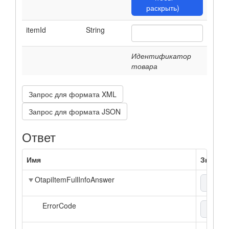
раскрыть)
itemId
String
Идентификатор
товара
Запрос для формата XML
Запрос для формата JSON
Ответ
Имя
Значен
OtapiItemFullInfoAnswer
xml
▼
ErrorCode
enum