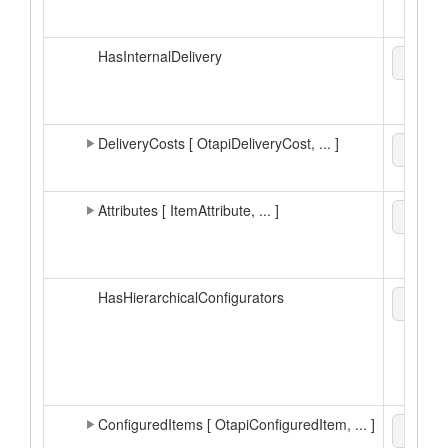
HasInternalDelivery
boole
DeliveryCosts [ OtapiDeliveryCost, ... ]
xml
▼
Attributes [ ItemAttribute, ... ]
xml
▼
HasHierarchicalConfigurators
boole
ConfiguredItems [ OtapiConfiguredItem, ... ]
xml
▼