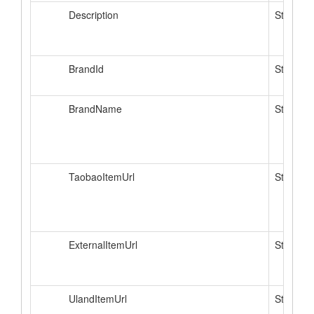
Description
String
BrandId
String
BrandName
String
TaobaoItemUrl
String
ExternalItemUrl
String
UlandItemUrl
String