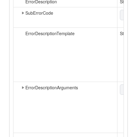
ErrorDescription
String
SubErrorCode
xml
▼
ErrorDescriptionTemplate
String
ErrorDescriptionArguments
xml
▼