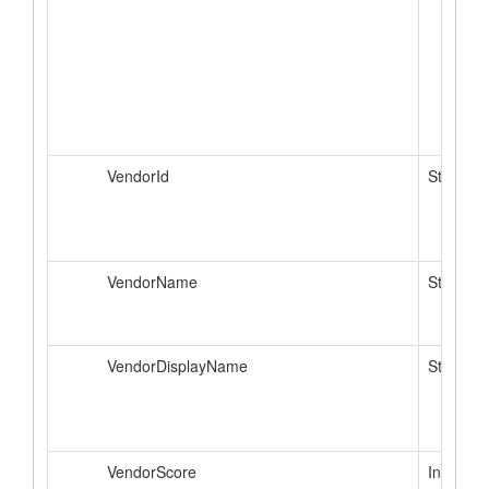
VendorId
String
VendorName
String
VendorDisplayName
String
VendorScore
Int64