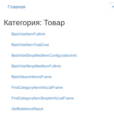
Главная
Категория: Товар
BatchGetItemFullInfo
BatchGetItemTotalCost
BatchGetSimplifiedItemConfigurationInfo
BatchGetSimplifiedItemFullInfo
BatchSearchItemsFrame
FindCategoryItemInfoListFrame
FindCategoryItemSimpleInfoListFrame
GetBulkItemsResult