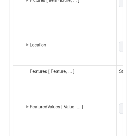
Pictures [ ItemPicture, ... ]
xml
▼
Location
xml
▼
Features [ Feature, ... ]
String[]
FeaturedValues [ Value, ... ]
xml
▼