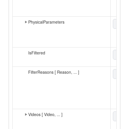
PhysicalParameters
xml
▼
IsFiltered
boole
FilterReasons [ Reason, ... ]
enum
Videos [ Video, ... ]
xml
▼