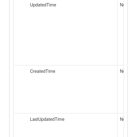
UpdatedTime
Nullable
CreatedTime
Nullable
LastUpdatedTime
Nullable