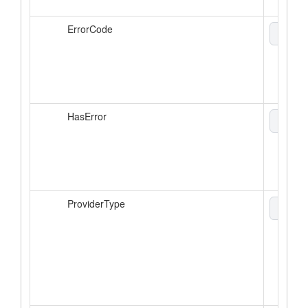
ErrorCode
enum
HasError
boole
ProviderType
enum