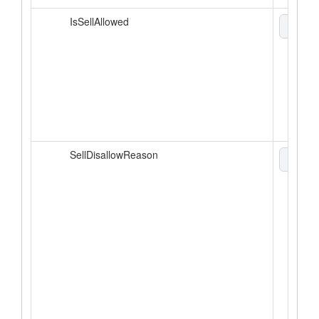
IsSellAllowed
boole
SellDisallowReason
enum