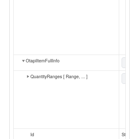
OtapiItemFullInfo
xml
▼
QuantityRanges [ Range, ... ]
xml
▼
Id
String