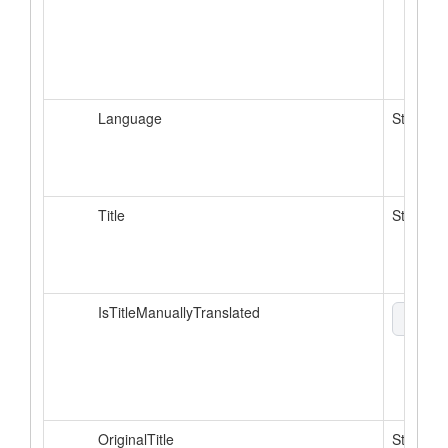
Language
String
Title
String
IsTitleManuallyTranslated
boole
OriginalTitle
String