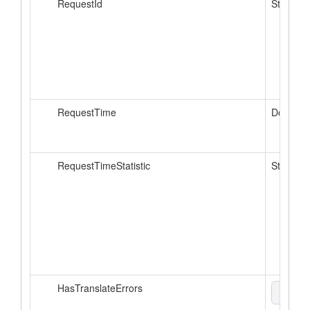
RequestId
String
RequestTime
Double
RequestTimeStatistic
String
HasTranslateErrors
boole