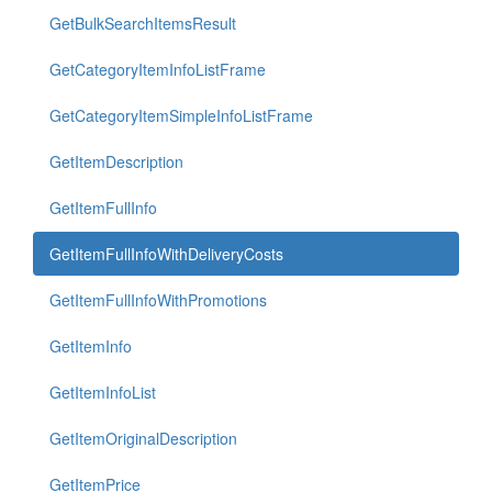
GetBulkSearchItemsResult
GetCategoryItemInfoListFrame
GetCategoryItemSimpleInfoListFrame
GetItemDescription
GetItemFullInfo
GetItemFullInfoWithDeliveryCosts
GetItemFullInfoWithPromotions
GetItemInfo
GetItemInfoList
GetItemOriginalDescription
GetItemPrice