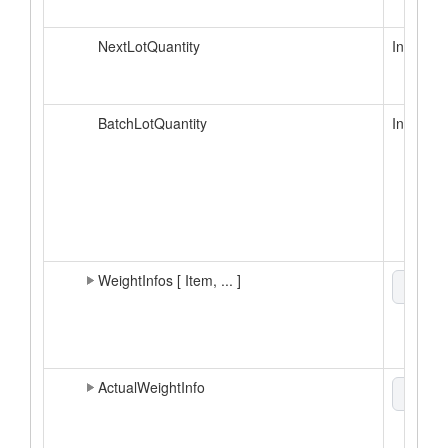
NextLotQuantity
Int64
BatchLotQuantity
Int64
WeightInfos [ Item, ... ]
xml
▼
ActualWeightInfo
xml
▼