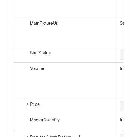
MainPictureUrl
String
StuffStatus
enum
Volume
Int64
Price
xml
▼
MasterQuantity
Int64