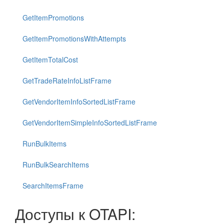
GetItemPromotions
GetItemPromotionsWithAttempts
GetItemTotalCost
GetTradeRateInfoListFrame
GetVendorItemInfoSortedListFrame
GetVendorItemSimpleInfoSortedListFrame
RunBulkItems
RunBulkSearchItems
SearchItemsFrame
Доступы к OTAPI: