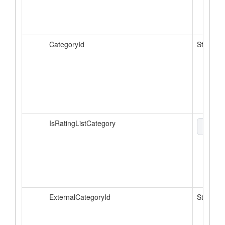
CategoryId
String
IsRatingListCategory
boole
ExternalCategoryId
String