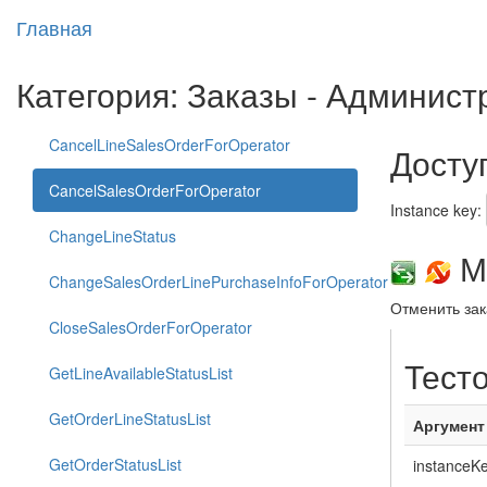
Главная
Категория: Заказы - Админис
CancelLineSalesOrderForOperator
Досту
CancelSalesOrderForOperator
Instance key:
ChangeLineStatus
Ме
ChangeSalesOrderLinePurchaseInfoForOperator
Отменить зак
CloseSalesOrderForOperator
Тест
GetLineAvailableStatusList
GetOrderLineStatusList
Аргумент
GetOrderStatusList
instanceK