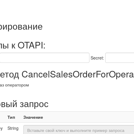
трирование
пы к OTAPI:
Secret:
тод CancelSalesOrderForOpera
аз оператором
овый запрос
Тип
Значение
ey
String