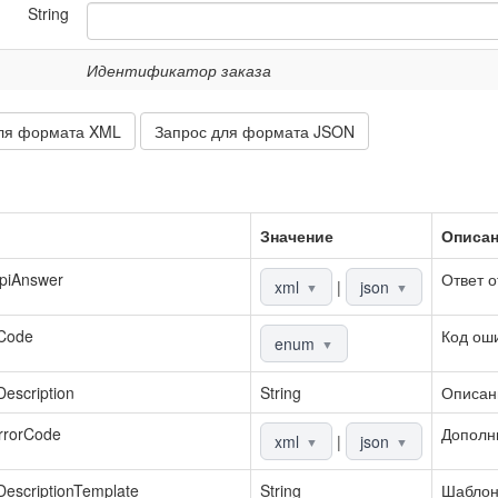
String
Идентификатор заказа
ля формата XML
Запрос для формата JSON
Значение
Описа
piAnswer
Ответ о
xml
|
json
▼
▼
rCode
Код ош
enum
▼
Description
String
Описан
rrorCode
Дополн
xml
|
json
▼
▼
DescriptionTemplate
String
Шаблон