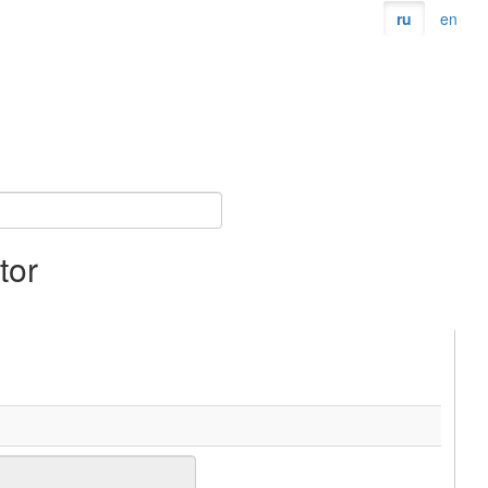
ru
en
tor