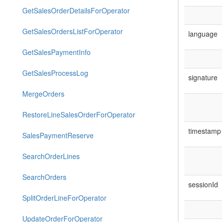
GetSalesOrderDetailsForOperator
GetSalesOrdersListForOperator
language
GetSalesPaymentInfo
GetSalesProcessLog
signature
MergeOrders
RestoreLineSalesOrderForOperator
timestamp
SalesPaymentReserve
SearchOrderLines
SearchOrders
sessionId
SplitOrderLineForOperator
UpdateOrderForOperator