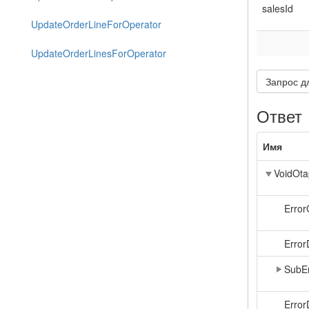
salesId
UpdateOrderLineForOperator
UpdateOrderLinesForOperator
Запрос д
Ответ
Имя
VoidOta
Erro
Error
SubE
Error