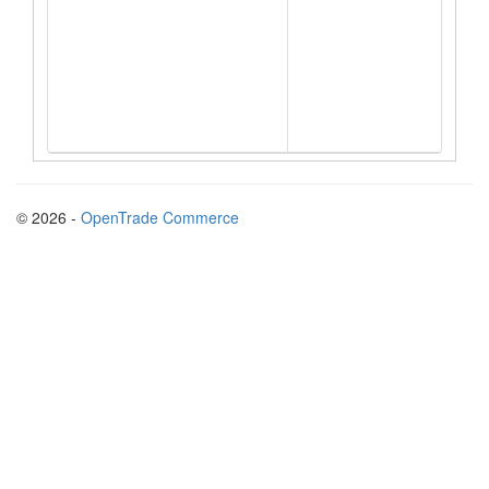
ч
о
н
З
о
п
© 2026 -
OpenTrade Commerce