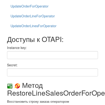
UpdateOrderForOperator
UpdateOrderLineForOperator
UpdateOrderLinesForOperator
Доступы к OTAPI:
Instance key:
Secret:
Метод
RestoreLineSalesOrderForOpe
Восстановить строку заказа оператором