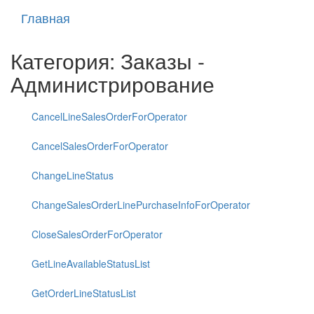
Главная
Категория: Заказы -
Администрирование
CancelLineSalesOrderForOperator
CancelSalesOrderForOperator
ChangeLineStatus
ChangeSalesOrderLinePurchaseInfoForOperator
CloseSalesOrderForOperator
GetLineAvailableStatusList
GetOrderLineStatusList