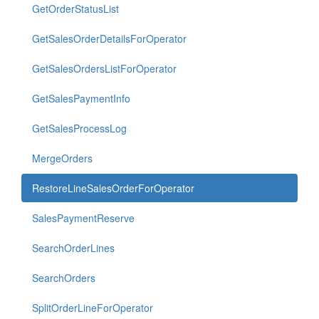
GetOrderStatusList
GetSalesOrderDetailsForOperator
GetSalesOrdersListForOperator
GetSalesPaymentInfo
GetSalesProcessLog
MergeOrders
RestoreLineSalesOrderForOperator
SalesPaymentReserve
SearchOrderLines
SearchOrders
SplitOrderLineForOperator