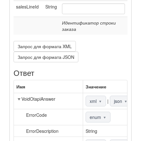
salesLineId
String
Идентификатор строки
заказа
Запрос для формата XML
Запрос для формата JSON
Ответ
Имя
Значение
О
VoidOtapiAnswer
О
xml
|
json
▼
▼
ErrorCode
К
enum
▼
ErrorDescription
String
О