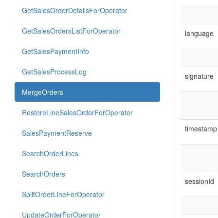
GetSalesOrderDetailsForOperator
GetSalesOrdersListForOperator
language
GetSalesPaymentInfo
GetSalesProcessLog
signature
MergeOrders
RestoreLineSalesOrderForOperator
timestamp
SalesPaymentReserve
SearchOrderLines
SearchOrders
sessionId
SplitOrderLineForOperator
UpdateOrderForOperator