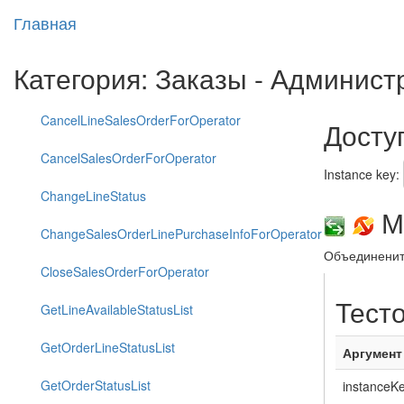
Главная
Категория: Заказы - Админис
CancelLineSalesOrderForOperator
Досту
CancelSalesOrderForOperator
Instance key:
ChangeLineStatus
Ме
ChangeSalesOrderLinePurchaseInfoForOperator
Объединенит
CloseSalesOrderForOperator
Тест
GetLineAvailableStatusList
GetOrderLineStatusList
Аргумент
GetOrderStatusList
instanceK