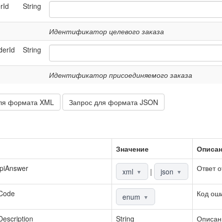
rId
String
Идентификатор целевого заказа
erId
String
Идентификатор присоединяемого заказа
ля формата XML
Запрос для формата JSON
Значение
Описа
piAnswer
Ответ о
xml
|
json
▼
▼
rCode
Код ош
enum
▼
Description
String
Описан