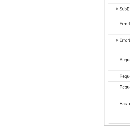
SubE
Error
Error
Reque
Requ
Reque
HasTr