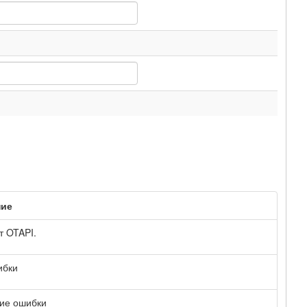
ние
т OTAPI.
ибки
ие ошибки