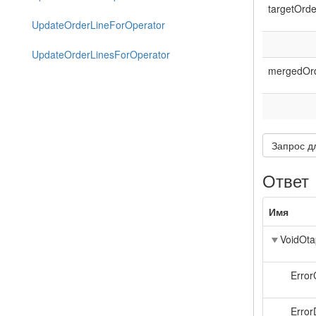
targetOrde
UpdateOrderLineForOperator
UpdateOrderLinesForOperator
mergedOrd
Запрос д
Ответ
Имя
VoidOta
Erro
Error