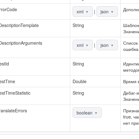
rrorCode
Дополн
xml
|
json
▼
▼
DescriptionTemplate
String
Шаблон
Значени
DescriptionArguments
Список 
xml
|
json
▼
▼
ошибка 
stId
String
Идентиф
методо
estTime
Double
Время в
stTimeStatistic
String
Дебаг-и
Значени
anslateErrors
Признак
boolean
▼
true, ч
нет при