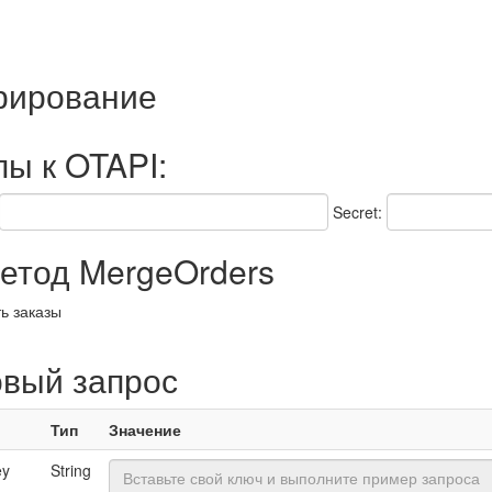
трирование
пы к OTAPI:
Secret:
тод MergeOrders
ь заказы
овый запрос
Тип
Значение
ey
String