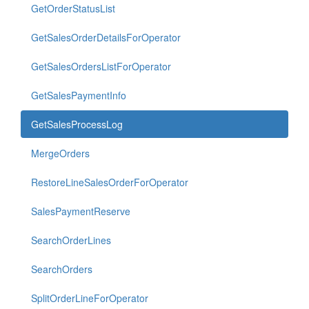
GetOrderStatusList
GetSalesOrderDetailsForOperator
GetSalesOrdersListForOperator
GetSalesPaymentInfo
GetSalesProcessLog
MergeOrders
RestoreLineSalesOrderForOperator
SalesPaymentReserve
SearchOrderLines
SearchOrders
SplitOrderLineForOperator