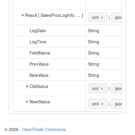
Result [ SalesProcLogInfo, ... ]
xml
|
json
▼
▼
LogDate
String
LogTime
String
FieldName
String
PrevValue
String
NewValue
String
OldStatus
xml
|
json
▼
▼
NewStatus
xml
|
json
▼
▼
© 2026 -
OpenTrade Commerce