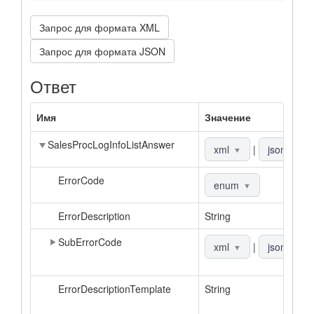
Запрос для формата XML
Запрос для формата JSON
Ответ
Имя
Значение
SalesProcLogInfoListAnswer
xml
|
json
▼
▼
ErrorCode
enum
▼
ErrorDescription
String
SubErrorCode
xml
|
json
▼
▼
ErrorDescriptionTemplate
String