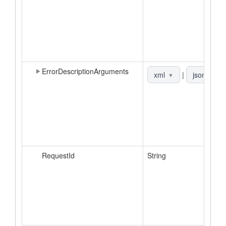
ErrorDescriptionArguments
xml
|
json
▼
▼
RequestId
String