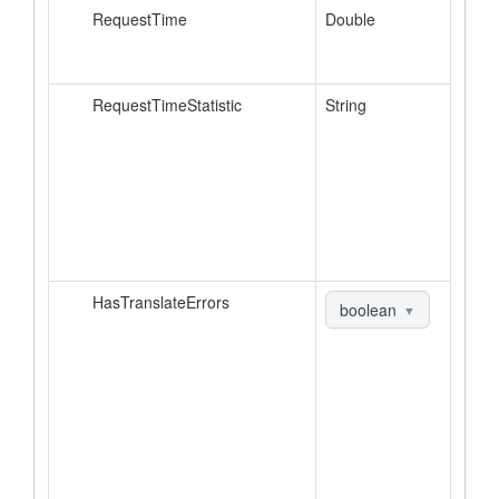
RequestTime
Double
RequestTimeStatistic
String
HasTranslateErrors
boolean
▼