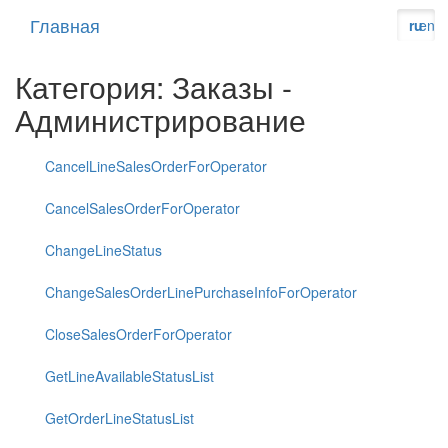
Главная
ru
en
Категория: Заказы -
Администрирование
CancelLineSalesOrderForOperator
CancelSalesOrderForOperator
ChangeLineStatus
ChangeSalesOrderLinePurchaseInfoForOperator
CloseSalesOrderForOperator
GetLineAvailableStatusList
GetOrderLineStatusList