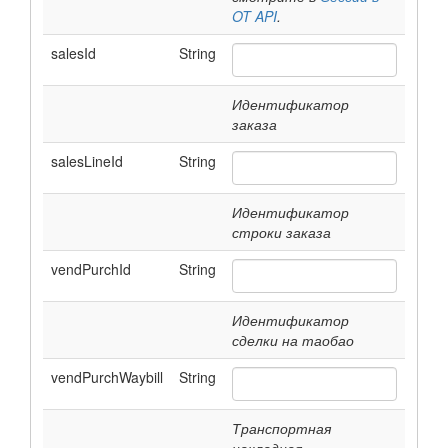
OT API
.
salesId
String
Идентификатор
заказа
salesLineId
String
Идентификатор
строки заказа
vendPurchId
String
Идентификатор
сделки на таобао
vendPurchWaybill
String
Транспортная