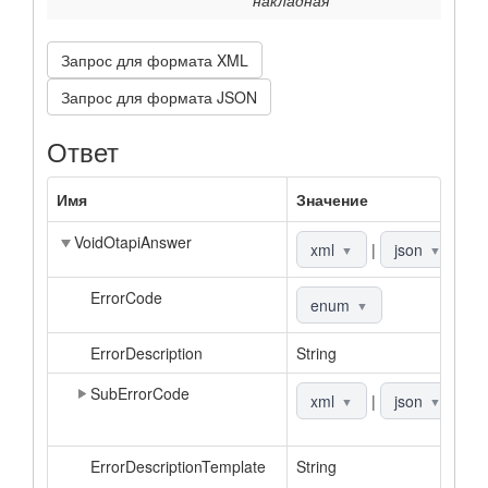
накладная
Запрос для формата XML
Запрос для формата JSON
Ответ
Имя
Значение
О
VoidOtapiAnswer
О
xml
|
json
▼
▼
ErrorCode
К
enum
▼
ErrorDescription
String
О
SubErrorCode
Д
xml
|
json
▼
▼
к
ErrorDescriptionTemplate
String
Ш