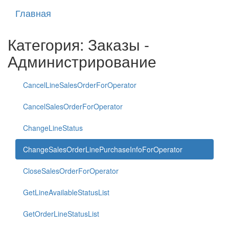
Главная
Категория: Заказы -
Администрирование
CancelLineSalesOrderForOperator
CancelSalesOrderForOperator
ChangeLineStatus
ChangeSalesOrderLinePurchaseInfoForOperator
CloseSalesOrderForOperator
GetLineAvailableStatusList
GetOrderLineStatusList