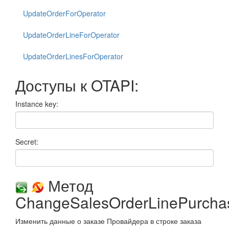
UpdateOrderForOperator
UpdateOrderLineForOperator
UpdateOrderLinesForOperator
Доступы к OTAPI:
Instance key:
Secret:
Метод
ChangeSalesOrderLinePurchas
Изменить данные о заказе Провайдера в строке заказа