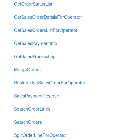
GetOrderStatusList
GetSalesOrderDetailsForOperator
GetSalesOrdersListForOperator
GetSalesPaymentInfo
GetSalesProcessLog
MergeOrders
RestoreLineSalesOrderForOperator
SalesPaymentReserve
SearchOrderLines
SearchOrders
SplitOrderLineForOperator