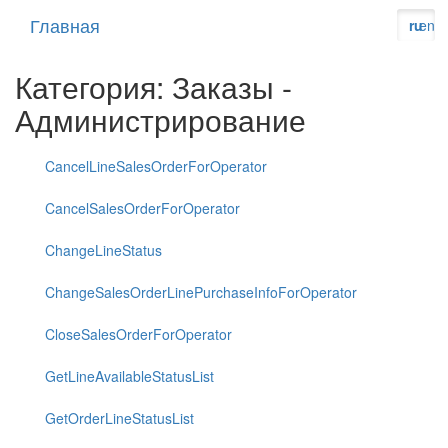
Главная
ru
en
Категория: Заказы -
Администрирование
CancelLineSalesOrderForOperator
CancelSalesOrderForOperator
ChangeLineStatus
ChangeSalesOrderLinePurchaseInfoForOperator
CloseSalesOrderForOperator
GetLineAvailableStatusList
GetOrderLineStatusList