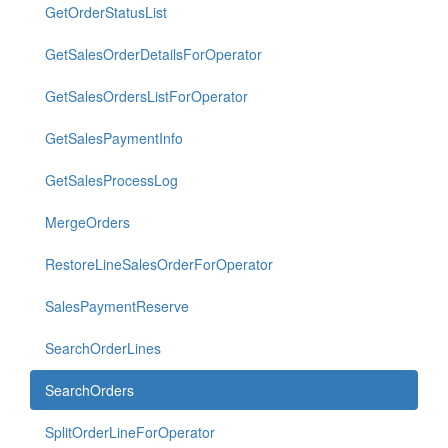
GetOrderStatusList
GetSalesOrderDetailsForOperator
GetSalesOrdersListForOperator
GetSalesPaymentInfo
GetSalesProcessLog
MergeOrders
RestoreLineSalesOrderForOperator
SalesPaymentReserve
SearchOrderLines
SearchOrders
SplitOrderLineForOperator