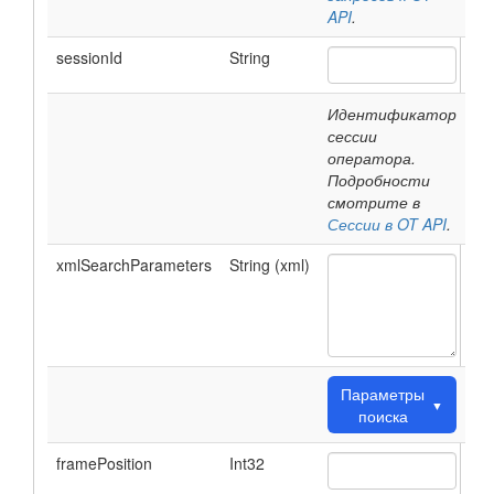
API
.
sessionId
String
Идентификатор
сессии
оператора.
Подробности
смотрите в
Сессии в OT API
.
xmlSearchParameters
String (xml)
Параметры
▼
поиска
framePosition
Int32