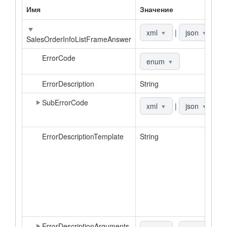
Имя
Значение
О
О
xml
|
json
▼
▼
SalesOrderInfoListFrameAnswer
ErrorCode
К
enum
▼
ErrorDescription
String
О
SubErrorCode
Д
xml
|
json
▼
▼
к
ErrorDescriptionTemplate
String
Ш
о
в
а
З
о
д
к
ErrorDescriptionArguments
С