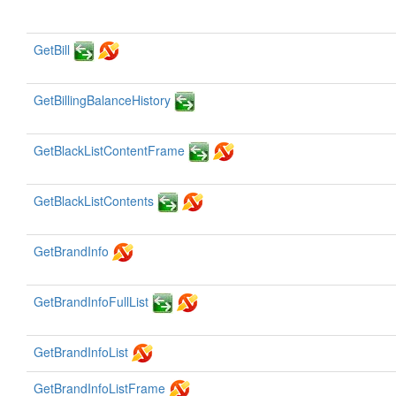
GetBill
GetBillingBalanceHistory
GetBlackListContentFrame
GetBlackListContents
GetBrandInfo
GetBrandInfoFullList
GetBrandInfoList
GetBrandInfoListFrame