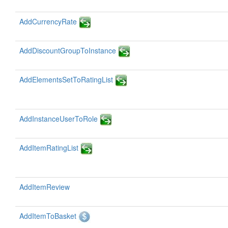
AddCurrencyRate
AddDiscountGroupToInstance
AddElementsSetToRatingList
AddInstanceUserToRole
AddItemRatingList
AddItemReview
AddItemToBasket