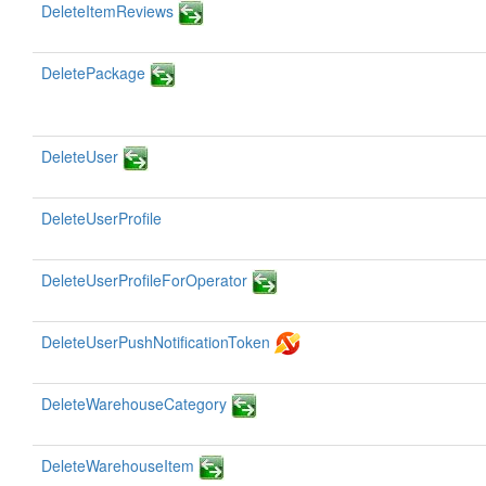
DeleteItemReviews
DeletePackage
DeleteUser
DeleteUserProfile
DeleteUserProfileForOperator
DeleteUserPushNotificationToken
DeleteWarehouseCategory
DeleteWarehouseItem