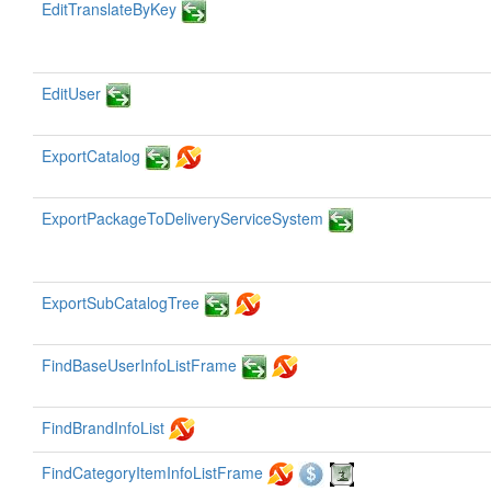
EditTranslateByKey
EditUser
ExportCatalog
ExportPackageToDeliveryServiceSystem
ExportSubCatalogTree
FindBaseUserInfoListFrame
FindBrandInfoList
FindCategoryItemInfoListFrame