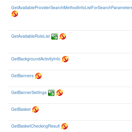
GetAvailableProviderSearchMethodInfoListForSearchParameter
GetAvailableRoleList
GetBackgroundActivityInfo
GetBanners
GetBannerSettings
GetBasket
GetBasketCheckingResult