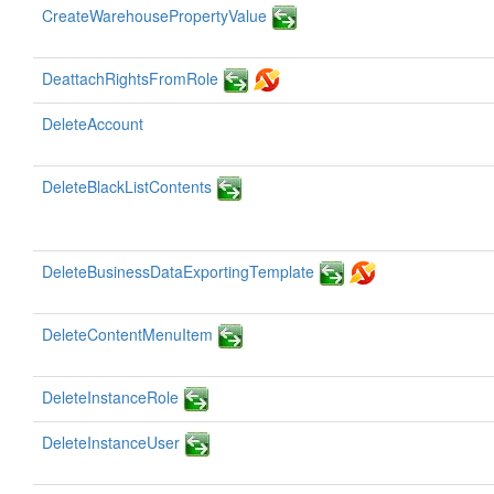
CreateWarehousePropertyValue
DeattachRightsFromRole
DeleteAccount
DeleteBlackListContents
DeleteBusinessDataExportingTemplate
DeleteContentMenuItem
DeleteInstanceRole
DeleteInstanceUser