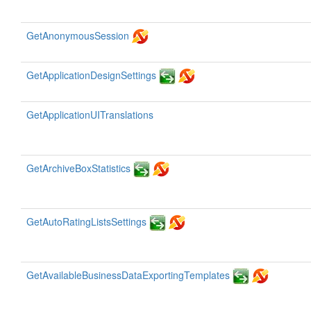
GetAnonymousSession
GetApplicationDesignSettings
GetApplicationUITranslations
GetArchiveBoxStatistics
GetAutoRatingListsSettings
GetAvailableBusinessDataExportingTemplates