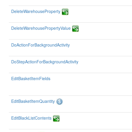
DeleteWarehouseProperty
DeleteWarehousePropertyValue
DoActionForBackgroundActivity
DoStepActionForBackgroundActivity
EditBasketItemFields
EditBasketItemQuantity
EditBlackListContents