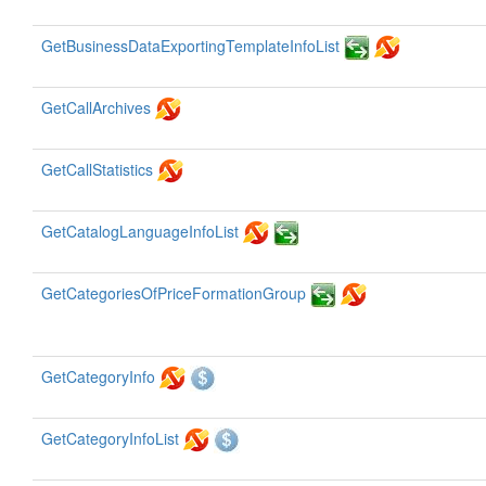
GetBusinessDataExportingTemplateInfoList
GetCallArchives
GetCallStatistics
GetCatalogLanguageInfoList
GetCategoriesOfPriceFormationGroup
GetCategoryInfo
GetCategoryInfoList