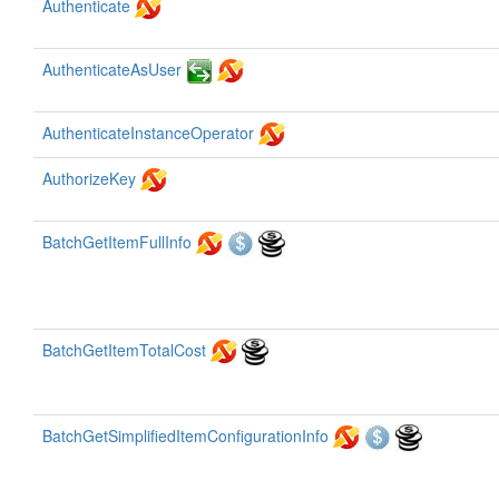
Authenticate
AuthenticateAsUser
AuthenticateInstanceOperator
AuthorizeKey
BatchGetItemFullInfo
BatchGetItemTotalCost
BatchGetSimplifiedItemConfigurationInfo