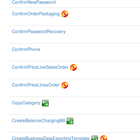
ConfirmNewPassword
ConfirmOrderPackaging
ConfirmPasswordRecovery
ConfirmPhone
ConfirmPriceLineSalesOrder
ConfirmPriceLinesOrder
CopyCategory
CreateBalanceChargingBill
CreateBusinessDataExportingTemplate