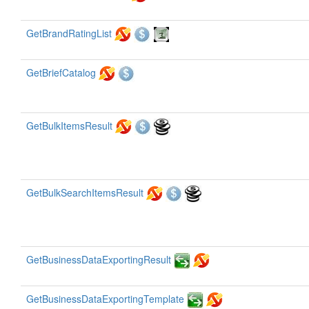
GetBrandRatingList
GetBriefCatalog
GetBulkItemsResult
GetBulkSearchItemsResult
GetBusinessDataExportingResult
GetBusinessDataExportingTemplate