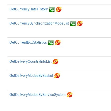
GetCurrencyRateHistory
GetCurrencySynchronizationModeList
GetCurrentBoxStatistics
GetDeliveryCountryInfoList
GetDeliveryModesByBasket
GetDeliveryModesByServiceSystem