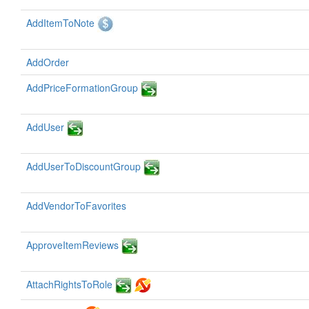
AddItemToNote
AddOrder
AddPriceFormationGroup
AddUser
AddUserToDiscountGroup
AddVendorToFavorites
ApproveItemReviews
AttachRightsToRole