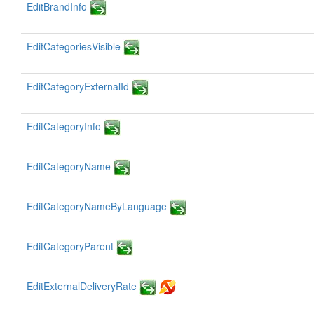
EditBrandInfo
EditCategoriesVisible
EditCategoryExternalId
EditCategoryInfo
EditCategoryName
EditCategoryNameByLanguage
EditCategoryParent
EditExternalDeliveryRate