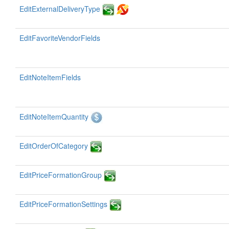
EditExternalDeliveryType
EditFavoriteVendorFields
EditNoteItemFields
EditNoteItemQuantity
EditOrderOfCategory
EditPriceFormationGroup
EditPriceFormationSettings