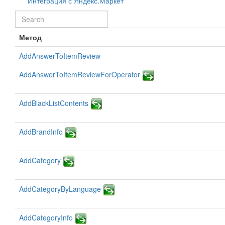
Интеграция с Яндекс.Маркет
Метод
AddAnswerToItemReview
AddAnswerToItemReviewForOperator
AddBlackListContents
AddBrandInfo
AddCategory
AddCategoryByLanguage
AddCategoryInfo