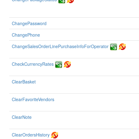
ChangePassword
ChangePhone
ChangeSalesOrderLinePurchaseInfoForOperator
CheckCurrencyRates
ClearBasket
ClearFavoriteVendors
ClearNote
ClearOrdersHistory