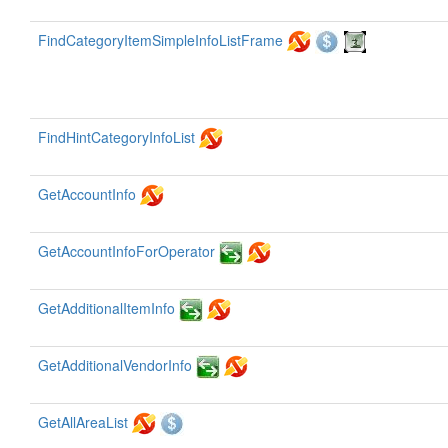
FindCategoryItemSimpleInfoListFrame
FindHintCategoryInfoList
GetAccountInfo
GetAccountInfoForOperator
GetAdditionalItemInfo
GetAdditionalVendorInfo
GetAllAreaList