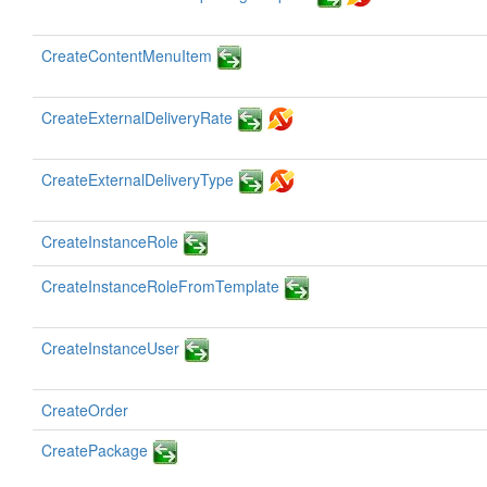
CreateContentMenuItem
CreateExternalDeliveryRate
CreateExternalDeliveryType
CreateInstanceRole
CreateInstanceRoleFromTemplate
CreateInstanceUser
CreateOrder
CreatePackage