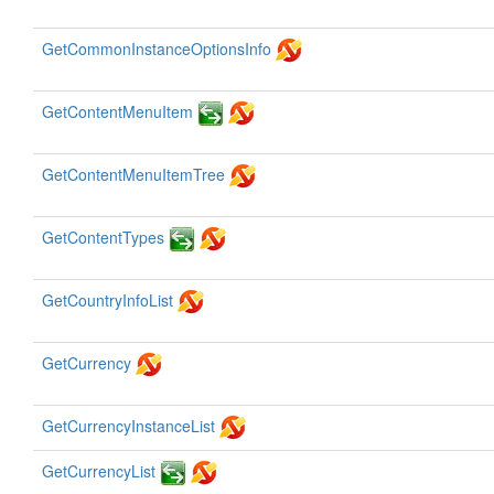
GetCommonInstanceOptionsInfo
GetContentMenuItem
GetContentMenuItemTree
GetContentTypes
GetCountryInfoList
GetCurrency
GetCurrencyInstanceList
GetCurrencyList