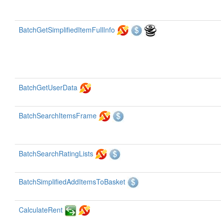
BatchGetSimplifiedItemFullInfo
BatchGetUserData
BatchSearchItemsFrame
BatchSearchRatingLists
BatchSimplifiedAddItemsToBasket
CalculateRent