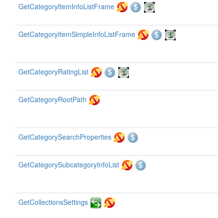
GetCategoryItemInfoListFrame
GetCategoryItemSimpleInfoListFrame
GetCategoryRatingList
GetCategoryRootPath
GetCategorySearchProperties
GetCategorySubcategoryInfoList
GetCollectionsSettings