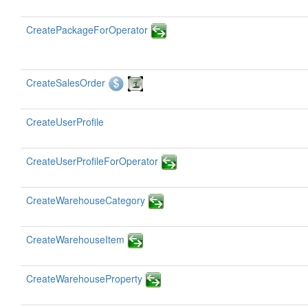
CreatePackageForOperator
CreateSalesOrder
CreateUserProfile
CreateUserProfileForOperator
CreateWarehouseCategory
CreateWarehouseItem
CreateWarehouseProperty